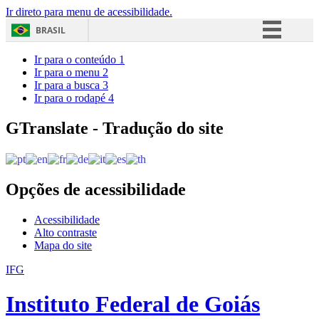
Ir direto para menu de acessibilidade.
BRASIL
Simplifique!
Ir para o conteúdo
1
Ir para o menu
2
Comunica BR
Ir para a busca
3
Ir para o rodapé
4
Participe
Acesso à informação
GTranslate - Tradução do site
Legislação
Canais
Opções de acessibilidade
Acessibilidade
Alto contraste
Mapa do site
IFG
Instituto Federal de Goiás