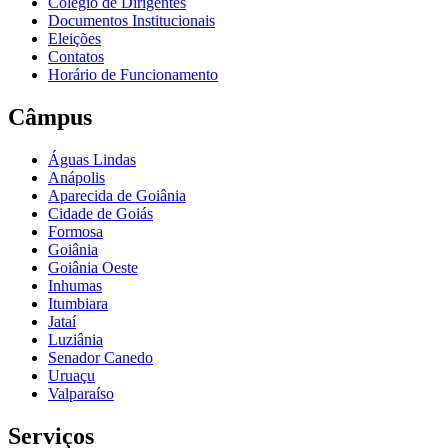
Colégio de Dirigentes
Documentos Institucionais
Eleições
Contatos
Horário de Funcionamento
Câmpus
Águas Lindas
Anápolis
Aparecida de Goiânia
Cidade de Goiás
Formosa
Goiânia
Goiânia Oeste
Inhumas
Itumbiara
Jataí
Luziânia
Senador Canedo
Uruaçu
Valparaíso
Serviços