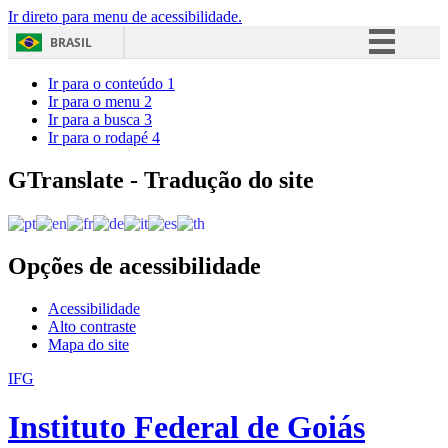
Ir direto para menu de acessibilidade.
BRASIL
Simplifique!
Ir para o conteúdo
1
Ir para o menu
2
Comunica BR
Ir para a busca
3
Ir para o rodapé
4
Participe
Acesso à informação
GTranslate - Tradução do site
Legislação
Canais
Opções de acessibilidade
Acessibilidade
Alto contraste
Mapa do site
IFG
Instituto Federal de Goiás