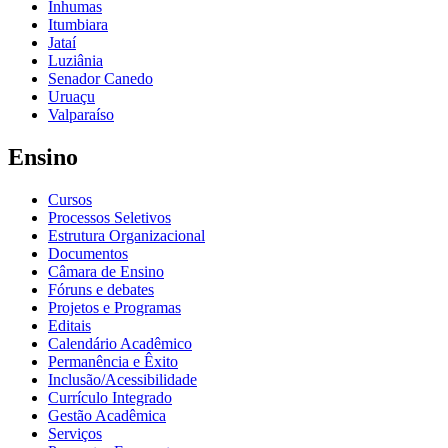
Inhumas
Itumbiara
Jataí
Luziânia
Senador Canedo
Uruaçu
Valparaíso
Ensino
Cursos
Processos Seletivos
Estrutura Organizacional
Documentos
Câmara de Ensino
Fóruns e debates
Projetos e Programas
Editais
Calendário Acadêmico
Permanência e Êxito
Inclusão/Acessibilidade
Currículo Integrado
Gestão Acadêmica
Serviços