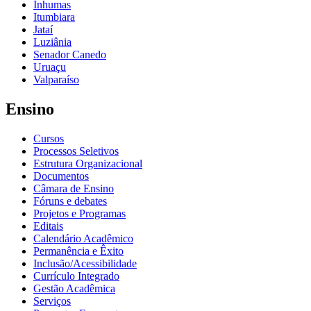
Inhumas
Itumbiara
Jataí
Luziânia
Senador Canedo
Uruaçu
Valparaíso
Ensino
Cursos
Processos Seletivos
Estrutura Organizacional
Documentos
Câmara de Ensino
Fóruns e debates
Projetos e Programas
Editais
Calendário Acadêmico
Permanência e Êxito
Inclusão/Acessibilidade
Currículo Integrado
Gestão Acadêmica
Serviços