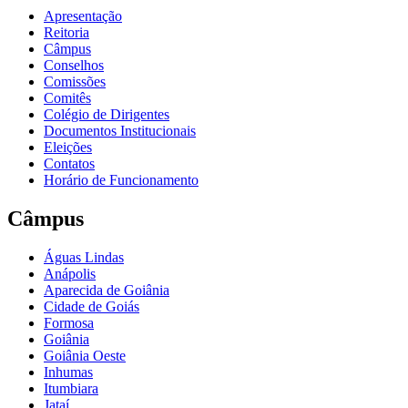
Apresentação
Reitoria
Câmpus
Conselhos
Comissões
Comitês
Colégio de Dirigentes
Documentos Institucionais
Eleições
Contatos
Horário de Funcionamento
Câmpus
Águas Lindas
Anápolis
Aparecida de Goiânia
Cidade de Goiás
Formosa
Goiânia
Goiânia Oeste
Inhumas
Itumbiara
Jataí