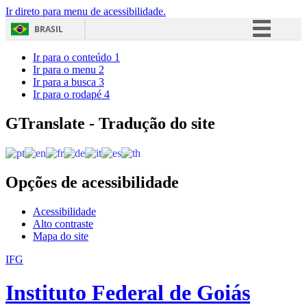
Ir direto para menu de acessibilidade.
BRASIL
Simplifique!
Ir para o conteúdo
1
Ir para o menu
2
Comunica BR
Ir para a busca
3
Ir para o rodapé
4
Participe
Acesso à informação
GTranslate - Tradução do site
Legislação
Canais
Opções de acessibilidade
Acessibilidade
Alto contraste
Mapa do site
IFG
Instituto Federal de Goiás