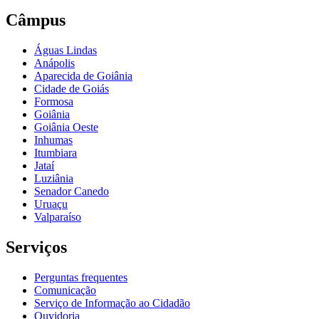
Câmpus
Águas Lindas
Anápolis
Aparecida de Goiânia
Cidade de Goiás
Formosa
Goiânia
Goiânia Oeste
Inhumas
Itumbiara
Jataí
Luziânia
Senador Canedo
Uruaçu
Valparaíso
Serviços
Perguntas frequentes
Comunicação
Serviço de Informação ao Cidadão
Ouvidoria