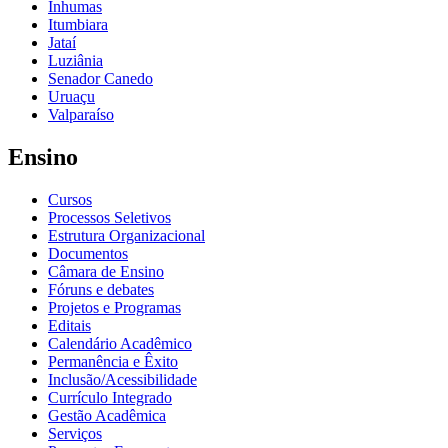
Inhumas
Itumbiara
Jataí
Luziânia
Senador Canedo
Uruaçu
Valparaíso
Ensino
Cursos
Processos Seletivos
Estrutura Organizacional
Documentos
Câmara de Ensino
Fóruns e debates
Projetos e Programas
Editais
Calendário Acadêmico
Permanência e Êxito
Inclusão/Acessibilidade
Currículo Integrado
Gestão Acadêmica
Serviços