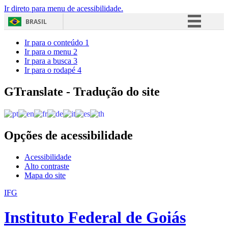
Ir direto para menu de acessibilidade.
BRASIL
Simplifique!
Ir para o conteúdo
1
Ir para o menu
2
Comunica BR
Ir para a busca
3
Ir para o rodapé
4
Participe
Acesso à informação
GTranslate - Tradução do site
Legislação
Canais
Opções de acessibilidade
Acessibilidade
Alto contraste
Mapa do site
IFG
Instituto Federal de Goiás