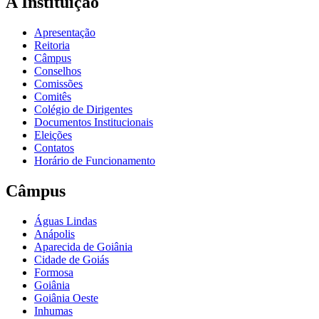
A Instituição
Apresentação
Reitoria
Câmpus
Conselhos
Comissões
Comitês
Colégio de Dirigentes
Documentos Institucionais
Eleições
Contatos
Horário de Funcionamento
Câmpus
Águas Lindas
Anápolis
Aparecida de Goiânia
Cidade de Goiás
Formosa
Goiânia
Goiânia Oeste
Inhumas