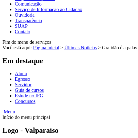
Comunicação
Serviço de Informação ao Cidadão
Ouvidoria
Transparência
SUAP
Contato
Fim do menu de serviços
Você está aqui:
Página inicial
>
Últimas Notícias
>
Gratidão é a pala
Em destaque
Aluno
Egresso
Servidor
Guia de cursos
Estude no IFG
Concursos
Menu
Início do menu principal
Logo - Valparaíso