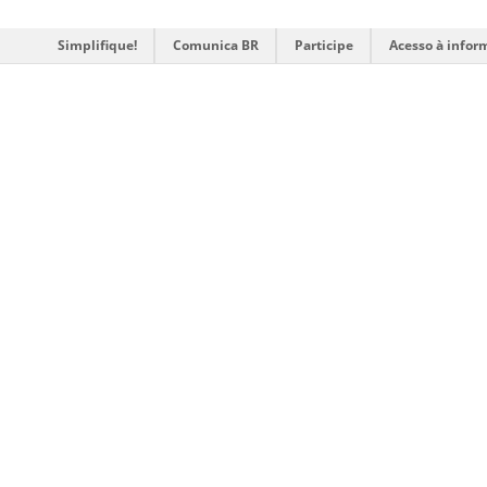
Simplifique!
Comunica BR
Participe
Acesso à infor