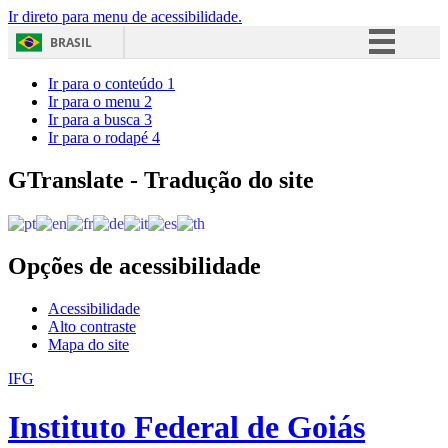
Ir direto para menu de acessibilidade.
BRASIL
Simplifique!
Ir para o conteúdo
1
Ir para o menu
2
Comunica BR
Ir para a busca
3
Ir para o rodapé
4
Participe
Acesso à informação
GTranslate - Tradução do site
Legislação
Canais
Opções de acessibilidade
Acessibilidade
Alto contraste
Mapa do site
IFG
Instituto Federal de Goiás