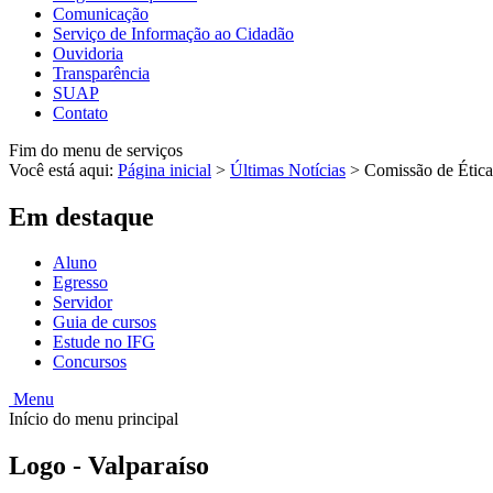
Comunicação
Serviço de Informação ao Cidadão
Ouvidoria
Transparência
SUAP
Contato
Fim do menu de serviços
Você está aqui:
Página inicial
>
Últimas Notícias
>
Comissão de Ética
Em destaque
Aluno
Egresso
Servidor
Guia de cursos
Estude no IFG
Concursos
Menu
Início do menu principal
Logo - Valparaíso