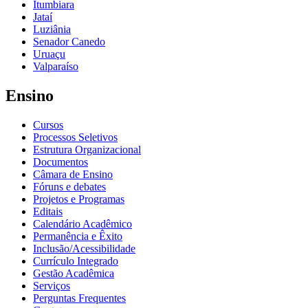
Itumbiara
Jataí
Luziânia
Senador Canedo
Uruaçu
Valparaíso
Ensino
Cursos
Processos Seletivos
Estrutura Organizacional
Documentos
Câmara de Ensino
Fóruns e debates
Projetos e Programas
Editais
Calendário Acadêmico
Permanência e Êxito
Inclusão/Acessibilidade
Currículo Integrado
Gestão Acadêmica
Serviços
Perguntas Frequentes