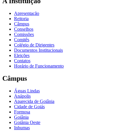
A Instituição
Apresentação
Reitoria
Câmpus
Conselhos
Comissões
Comitês
Colégio de Dirigentes
Documentos Institucionais
Eleições
Contatos
Horário de Funcionamento
Câmpus
Águas Lindas
Anápolis
Aparecida de Goiânia
Cidade de Goiás
Formosa
Goiânia
Goiânia Oeste
Inhumas