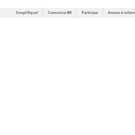
Simplifique!
Comunica BR
Participe
Acesso à infor