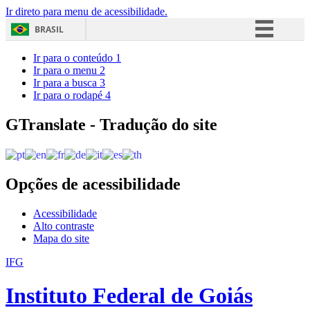
Ir direto para menu de acessibilidade.
BRASIL
Simplifique!
Ir para o conteúdo
1
Ir para o menu
2
Comunica BR
Ir para a busca
3
Ir para o rodapé
4
Participe
Acesso à informação
GTranslate - Tradução do site
Legislação
Canais
Opções de acessibilidade
Acessibilidade
Alto contraste
Mapa do site
IFG
Instituto Federal de Goiás