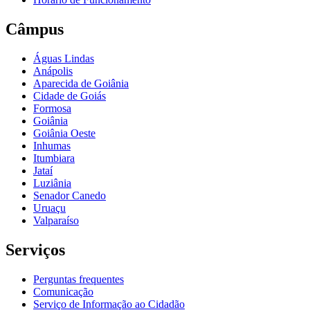
Câmpus
Águas Lindas
Anápolis
Aparecida de Goiânia
Cidade de Goiás
Formosa
Goiânia
Goiânia Oeste
Inhumas
Itumbiara
Jataí
Luziânia
Senador Canedo
Uruaçu
Valparaíso
Serviços
Perguntas frequentes
Comunicação
Serviço de Informação ao Cidadão