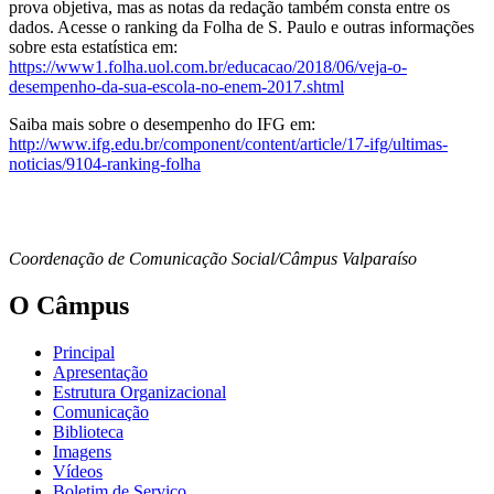
prova objetiva, mas as notas da redação também consta entre os
dados. Acesse o ranking da Folha de S. Paulo e outras informações
sobre esta estatística em:
https://www1.folha.uol.com.br/educacao/2018/06/veja-o-
desempenho-da-sua-escola-no-enem-2017.shtml
Saiba mais sobre o desempenho do IFG em:
http://www.ifg.edu.br/component/content/article/17-ifg/ultimas-
noticias/9104-ranking-folha
Coordenação de Comunicação Social/Câmpus Valparaíso
O Câmpus
Principal
Apresentação
Estrutura Organizacional
Comunicação
Biblioteca
Imagens
Vídeos
Boletim de Serviço