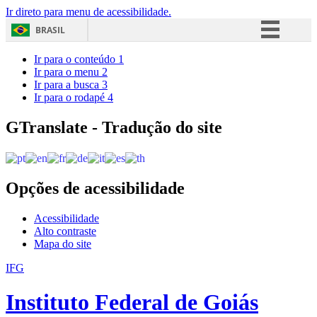
Ir direto para menu de acessibilidade.
BRASIL
Simplifique!
Ir para o conteúdo
1
Ir para o menu
2
Comunica BR
Ir para a busca
3
Ir para o rodapé
4
Participe
Acesso à informação
GTranslate - Tradução do site
Legislação
Canais
Opções de acessibilidade
Acessibilidade
Alto contraste
Mapa do site
IFG
Instituto Federal de Goiás