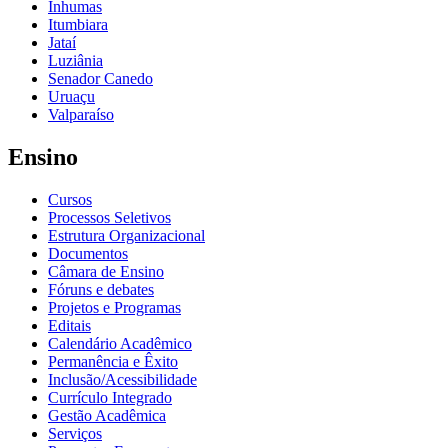
Inhumas
Itumbiara
Jataí
Luziânia
Senador Canedo
Uruaçu
Valparaíso
Ensino
Cursos
Processos Seletivos
Estrutura Organizacional
Documentos
Câmara de Ensino
Fóruns e debates
Projetos e Programas
Editais
Calendário Acadêmico
Permanência e Êxito
Inclusão/Acessibilidade
Currículo Integrado
Gestão Acadêmica
Serviços