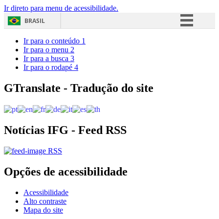
Ir direto para menu de acessibilidade.
BRASIL
Simplifique!
Ir para o conteúdo
1
Ir para o menu
2
Comunica BR
Ir para a busca
3
Ir para o rodapé
4
Participe
Acesso à informação
GTranslate - Tradução do site
Legislação
Canais
Notícias IFG - Feed RSS
RSS
Opções de acessibilidade
Acessibilidade
Alto contraste
Mapa do site