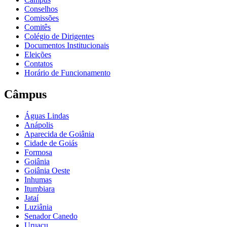
Conselhos
Comissões
Comitês
Colégio de Dirigentes
Documentos Institucionais
Eleições
Contatos
Horário de Funcionamento
Câmpus
Águas Lindas
Anápolis
Aparecida de Goiânia
Cidade de Goiás
Formosa
Goiânia
Goiânia Oeste
Inhumas
Itumbiara
Jataí
Luziânia
Senador Canedo
Uruaçu