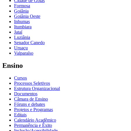
Cidade de Goiás
Formosa
Goiânia
Goiânia Oeste
Inhumas
Itumbiara
Jataí
Luziânia
Senador Canedo
Uruaçu
Valparaíso
Ensino
Cursos
Processos Seletivos
Estrutura Organizacional
Documentos
Câmara de Ensino
Fóruns e debates
Projetos e Programas
Editais
Calendário Acadêmico
Permanência e Êxito
Inclusão/Acessibilidade