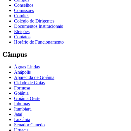
Conselhos
Comissões
Comitês
Colégio de Dirigentes
Documentos Institucionais
Eleições
Contatos
Horário de Funcionamento
Câmpus
Águas Lindas
Anápolis
Aparecida de Goiânia
Cidade de Goiás
Formosa
Goiânia
Goiânia Oeste
Inhumas
Itumbiara
Jataí
Luziânia
Senador Canedo
Uruaçu