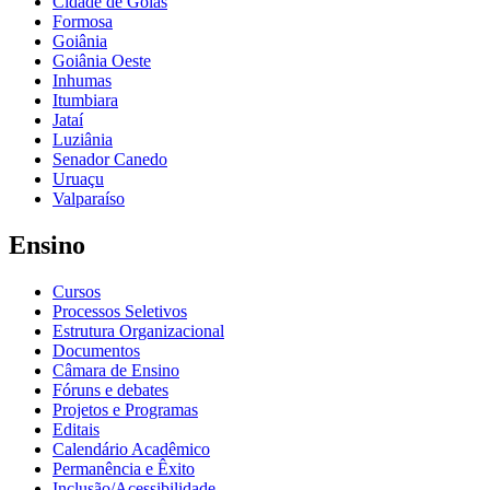
Cidade de Goiás
Formosa
Goiânia
Goiânia Oeste
Inhumas
Itumbiara
Jataí
Luziânia
Senador Canedo
Uruaçu
Valparaíso
Ensino
Cursos
Processos Seletivos
Estrutura Organizacional
Documentos
Câmara de Ensino
Fóruns e debates
Projetos e Programas
Editais
Calendário Acadêmico
Permanência e Êxito
Inclusão/Acessibilidade