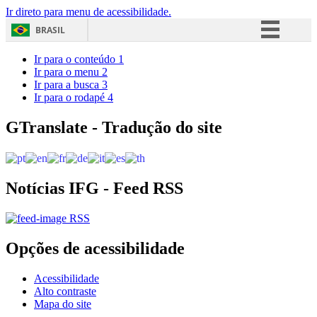
Ir direto para menu de acessibilidade.
BRASIL
Simplifique!
Ir para o conteúdo
1
Ir para o menu
2
Comunica BR
Ir para a busca
3
Ir para o rodapé
4
Participe
Acesso à informação
GTranslate - Tradução do site
Legislação
Canais
Notícias IFG - Feed RSS
RSS
Opções de acessibilidade
Acessibilidade
Alto contraste
Mapa do site