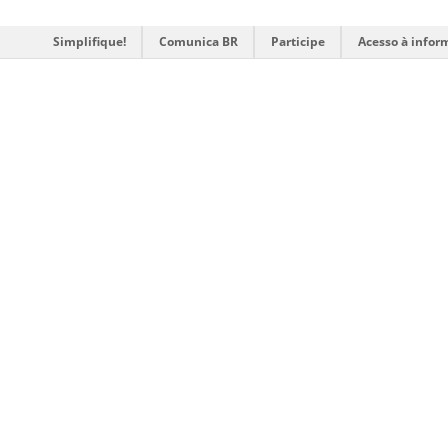
Simplifique!
Comunica BR
Participe
Acesso à infor