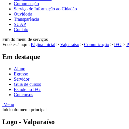
Comunicação
Serviço de Informação ao Cidadão
Ouvidoria
Transparência
SUAP
Contato
Fim do menu de serviços
Você está aqui:
Página inicial
>
Valparaíso
>
Comunicação
>
IFG
>
P
Em destaque
Aluno
Egresso
Servidor
Guia de cursos
Estude no IFG
Concursos
Menu
Início do menu principal
Logo - Valparaíso