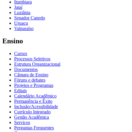
Itumbiara
Jataí
Luziânia
Senador Canedo
Uruaçu
Valparaíso
Ensino
Cursos
Processos Seletivos
Estrutura Organizacional
Documentos
Câmara de Ensino
Fóruns e debates
Projetos e Programas
Editais
Calendário Acadêmico
Permanência e Êxito
Inclusão/Acessibilidade
Currículo Integrado
Gestão Acadêmica
Serviços
Perguntas Frequentes