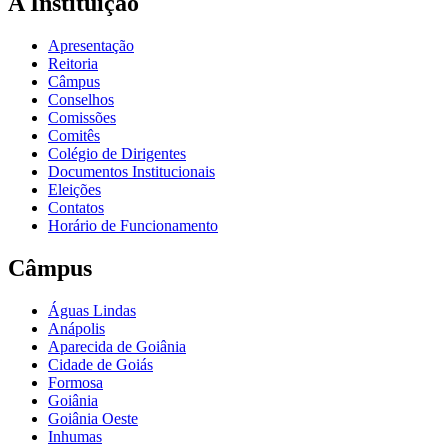
A Instituição
Apresentação
Reitoria
Câmpus
Conselhos
Comissões
Comitês
Colégio de Dirigentes
Documentos Institucionais
Eleições
Contatos
Horário de Funcionamento
Câmpus
Águas Lindas
Anápolis
Aparecida de Goiânia
Cidade de Goiás
Formosa
Goiânia
Goiânia Oeste
Inhumas