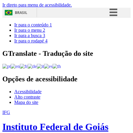
Ir direto para menu de acessibilidade.
BRASIL
Simplifique!
Ir para o conteúdo
1
Ir para o menu
2
Comunica BR
Ir para a busca
3
Ir para o rodapé
4
Participe
Acesso à informação
GTranslate - Tradução do site
Legislação
Canais
Opções de acessibilidade
Acessibilidade
Alto contraste
Mapa do site
IFG
Instituto Federal de Goiás