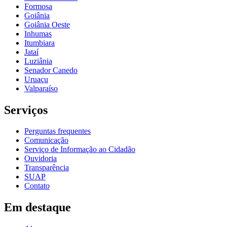
Formosa
Goiânia
Goiânia Oeste
Inhumas
Itumbiara
Jataí
Luziânia
Senador Canedo
Uruaçu
Valparaíso
Serviços
Perguntas frequentes
Comunicação
Serviço de Informação ao Cidadão
Ouvidoria
Transparência
SUAP
Contato
Em destaque