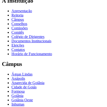
A Instituição
Apresentação
Reitoria
Câmpus
Conselhos
Comissões
Comitês
Colégio de Dirigentes
Documentos Institucionais
Eleições
Contatos
Horário de Funcionamento
Câmpus
Águas Lindas
Anápolis
Aparecida de Goiânia
Cidade de Goiás
Formosa
Goiânia
Goiânia Oeste
Inhumas