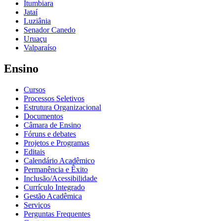
Itumbiara
Jataí
Luziânia
Senador Canedo
Uruaçu
Valparaíso
Ensino
Cursos
Processos Seletivos
Estrutura Organizacional
Documentos
Câmara de Ensino
Fóruns e debates
Projetos e Programas
Editais
Calendário Acadêmico
Permanência e Êxito
Inclusão/Acessibilidade
Currículo Integrado
Gestão Acadêmica
Serviços
Perguntas Frequentes