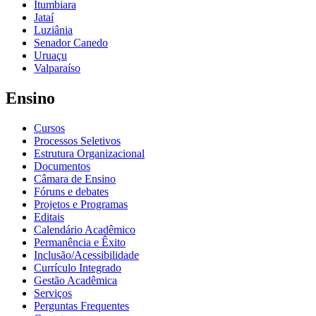
Itumbiara
Jataí
Luziânia
Senador Canedo
Uruaçu
Valparaíso
Ensino
Cursos
Processos Seletivos
Estrutura Organizacional
Documentos
Câmara de Ensino
Fóruns e debates
Projetos e Programas
Editais
Calendário Acadêmico
Permanência e Êxito
Inclusão/Acessibilidade
Currículo Integrado
Gestão Acadêmica
Serviços
Perguntas Frequentes