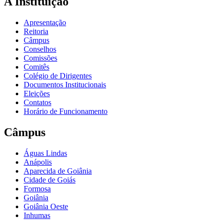
A Instituição
Apresentação
Reitoria
Câmpus
Conselhos
Comissões
Comitês
Colégio de Dirigentes
Documentos Institucionais
Eleições
Contatos
Horário de Funcionamento
Câmpus
Águas Lindas
Anápolis
Aparecida de Goiânia
Cidade de Goiás
Formosa
Goiânia
Goiânia Oeste
Inhumas