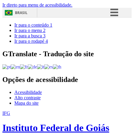
Ir direto para menu de acessibilidade.
BRASIL
Simplifique!
Ir para o conteúdo
1
Ir para o menu
2
Comunica BR
Ir para a busca
3
Ir para o rodapé
4
Participe
Acesso à informação
GTranslate - Tradução do site
Legislação
Canais
Opções de acessibilidade
Acessibilidade
Alto contraste
Mapa do site
IFG
Instituto Federal de Goiás