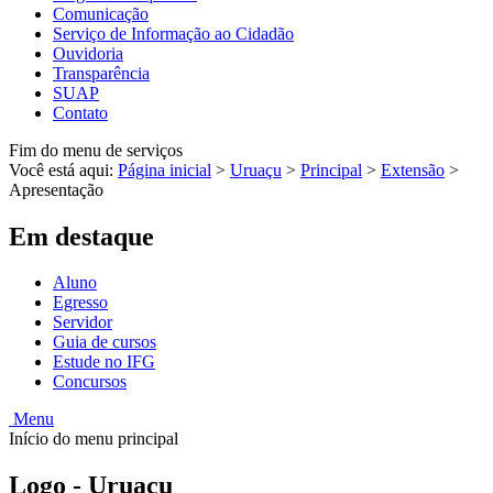
Comunicação
Serviço de Informação ao Cidadão
Ouvidoria
Transparência
SUAP
Contato
Fim do menu de serviços
Você está aqui:
Página inicial
>
Uruaçu
>
Principal
>
Extensão
>
Apresentação
Em destaque
Aluno
Egresso
Servidor
Guia de cursos
Estude no IFG
Concursos
Menu
Início do menu principal
Logo - Uruaçu