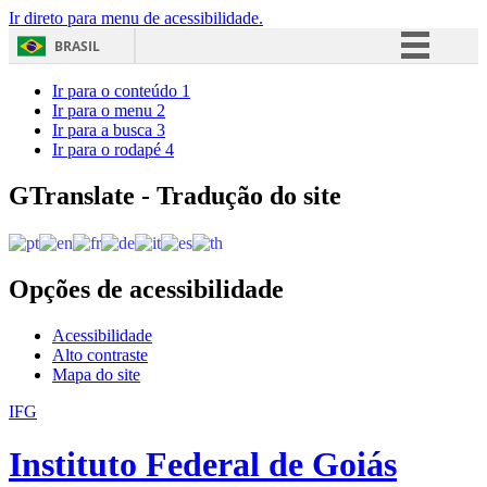
Ir direto para menu de acessibilidade.
BRASIL
Simplifique!
Ir para o conteúdo
1
Ir para o menu
2
Comunica BR
Ir para a busca
3
Ir para o rodapé
4
Participe
Acesso à informação
GTranslate - Tradução do site
Legislação
Canais
Opções de acessibilidade
Acessibilidade
Alto contraste
Mapa do site
IFG
Instituto Federal de Goiás