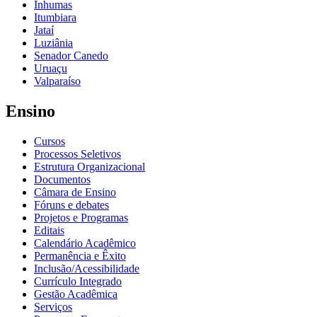
Inhumas
Itumbiara
Jataí
Luziânia
Senador Canedo
Uruaçu
Valparaíso
Ensino
Cursos
Processos Seletivos
Estrutura Organizacional
Documentos
Câmara de Ensino
Fóruns e debates
Projetos e Programas
Editais
Calendário Acadêmico
Permanência e Êxito
Inclusão/Acessibilidade
Currículo Integrado
Gestão Acadêmica
Serviços