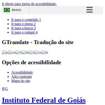
Ir direto para menu de acessibilidade.
BRASIL
Simplifique!
Ir para o conteúdo
1
Ir para o menu
2
Comunica BR
Ir para a busca
3
Ir para o rodapé
4
Participe
Acesso à informação
GTranslate - Tradução do site
Legislação
Canais
Opções de acessibilidade
Acessibilidade
Alto contraste
Mapa do site
IFG
Instituto Federal de Goiás