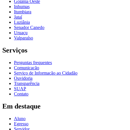
Goiânia Oeste
Inhumas
Itumbiara
Jataí
Luziânia
Senador Canedo
Uruaçu
Valparaíso
Serviços
Perguntas frequentes
Comunicação
Serviço de Informação ao Cidadão
Ouvidoria
Transparência
SUAP
Contato
Em destaque
Aluno
Egresso
Servidor