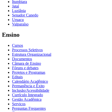
Itumbiara
Jataí
Luziânia
Senador Canedo
Uruaçu
Valparaíso
Ensino
Cursos
Processos Seletivos
Estrutura Organizacional
Documentos
Câmara de Ensino
Fóruns e debates
Projetos e Programas
Editais
Calendário Acadêmico
Permanência e Êxito
Inclusão/Acessibilidade
Currículo Integrado
Gestão Acadêmica
Serviços
Perguntas Frequentes