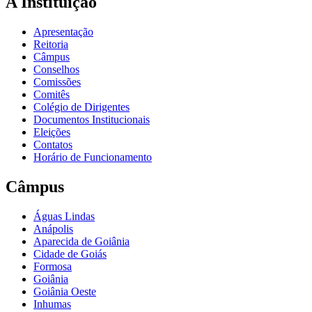
A Instituição
Apresentação
Reitoria
Câmpus
Conselhos
Comissões
Comitês
Colégio de Dirigentes
Documentos Institucionais
Eleições
Contatos
Horário de Funcionamento
Câmpus
Águas Lindas
Anápolis
Aparecida de Goiânia
Cidade de Goiás
Formosa
Goiânia
Goiânia Oeste
Inhumas