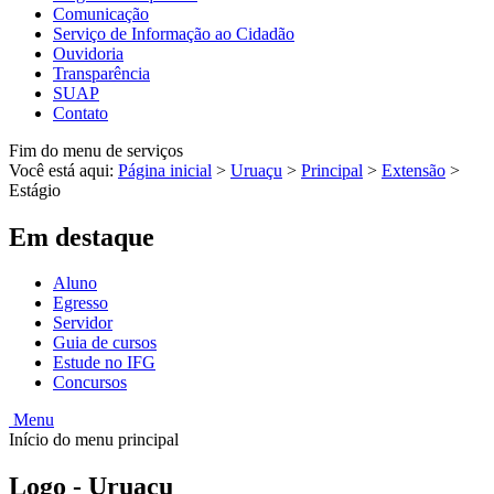
Comunicação
Serviço de Informação ao Cidadão
Ouvidoria
Transparência
SUAP
Contato
Fim do menu de serviços
Você está aqui:
Página inicial
>
Uruaçu
>
Principal
>
Extensão
>
Estágio
Em destaque
Aluno
Egresso
Servidor
Guia de cursos
Estude no IFG
Concursos
Menu
Início do menu principal
Logo - Uruaçu