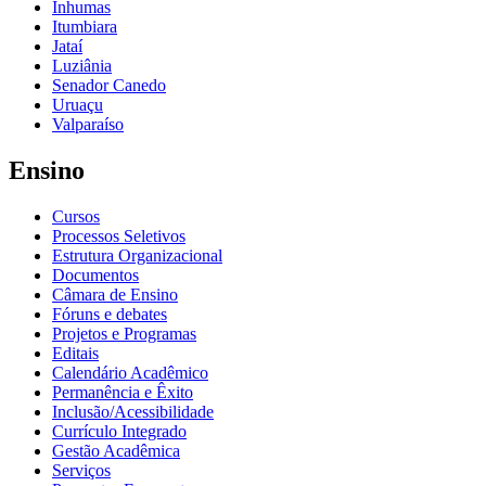
Inhumas
Itumbiara
Jataí
Luziânia
Senador Canedo
Uruaçu
Valparaíso
Ensino
Cursos
Processos Seletivos
Estrutura Organizacional
Documentos
Câmara de Ensino
Fóruns e debates
Projetos e Programas
Editais
Calendário Acadêmico
Permanência e Êxito
Inclusão/Acessibilidade
Currículo Integrado
Gestão Acadêmica
Serviços