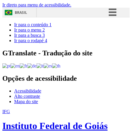
Ir direto para menu de acessibilidade.
BRASIL
Simplifique!
Ir para o conteúdo
1
Ir para o menu
2
Comunica BR
Ir para a busca
3
Ir para o rodapé
4
Participe
Acesso à informação
GTranslate - Tradução do site
Legislação
Canais
Opções de acessibilidade
Acessibilidade
Alto contraste
Mapa do site
IFG
Instituto Federal de Goiás