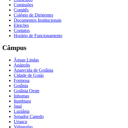
Comissões
Comitês
Colégio de Dirigentes
Documentos Institucionais
Eleições
Contatos
Horário de Funcionamento
Câmpus
Águas Lindas
Anápolis
Aparecida de Goiânia
Cidade de Goiás
Formosa
Goiânia
Goiânia Oeste
Inhumas
Itumbiara
Jataí
Luziânia
Senador Canedo
Uruaçu
Valparaíso