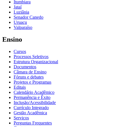
Itumbiara
Jataí
Luziânia
Senador Canedo
Uruaçu
Valparaíso
Ensino
Cursos
Processos Seletivos
Estrutura Organizacional
Documentos
Câmara de Ensino
Fóruns e debates
Projetos e Programas
Editais
Calendário Acadêmico
Permanência e Êxito
Inclusão/Acessibilidade
Currículo Integrado
Gestão Acadêmica
Serviços
Perguntas Frequentes