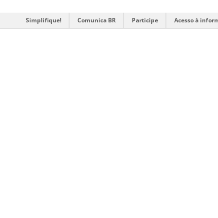
Simplifique!
Comunica BR
Participe
Acesso à infor