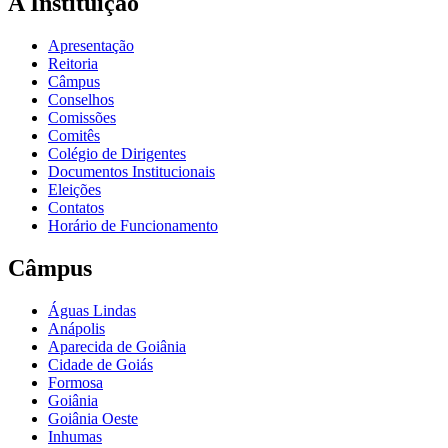
A Instituição
Apresentação
Reitoria
Câmpus
Conselhos
Comissões
Comitês
Colégio de Dirigentes
Documentos Institucionais
Eleições
Contatos
Horário de Funcionamento
Câmpus
Águas Lindas
Anápolis
Aparecida de Goiânia
Cidade de Goiás
Formosa
Goiânia
Goiânia Oeste
Inhumas