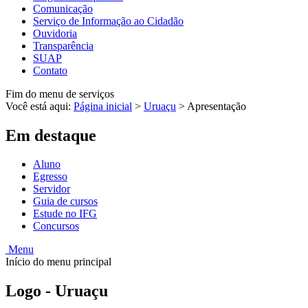
Comunicação
Serviço de Informação ao Cidadão
Ouvidoria
Transparência
SUAP
Contato
Fim do menu de serviços
Você está aqui:
Página inicial
>
Uruaçu
>
Apresentação
Em destaque
Aluno
Egresso
Servidor
Guia de cursos
Estude no IFG
Concursos
Menu
Início do menu principal
Logo - Uruaçu