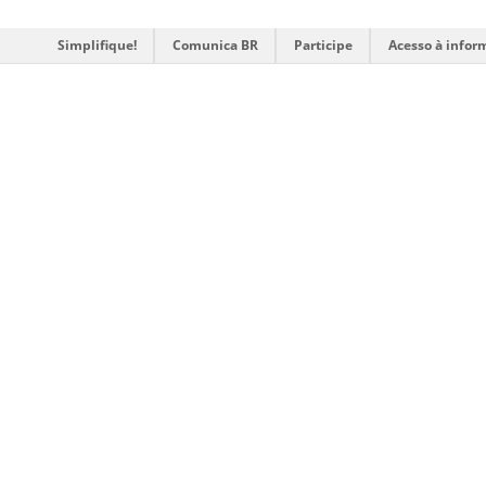
Simplifique!
Comunica BR
Participe
Acesso à infor