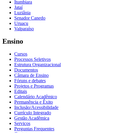
Itumbiara
Jataí
Luziânia
Senador Canedo
Uruaçu
Valparaíso
Ensino
Cursos
Processos Seletivos
Estrutura Organizacional
Documentos
Câmara de Ensino
Fóruns e debates
Projetos e Programas
Editais
Calendário Acadêmico
Permanência e Êxito
Inclusão/Acessibilidade
Currículo Integrado
Gestão Acadêmica
Serviços
Perguntas Frequentes