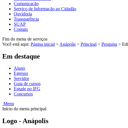
Comunicação
Serviço de Informação ao Cidadão
Ouvidoria
Transparência
SUAP
Contato
Fim do menu de serviços
Você está aqui:
Página inicial
>
Anápolis
>
Principal
>
Pesquisa
>
Edi
Em destaque
Aluno
Egresso
Servidor
Guia de cursos
Estude no IFG
Concursos
Menu
Início do menu principal
Logo - Anápolis