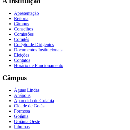
A Instituição
Apresentação
Reitoria
Câmpus
Conselhos
Comissões
Comitês
Colégio de Dirigentes
Documentos Institucionais
Eleições
Contatos
Horário de Funcionamento
Câmpus
Águas Lindas
Anápolis
Aparecida de Goiânia
Cidade de Goiás
Formosa
Goiânia
Goiânia Oeste
Inhumas