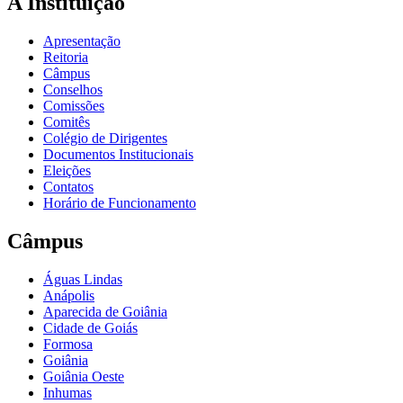
A Instituição
Apresentação
Reitoria
Câmpus
Conselhos
Comissões
Comitês
Colégio de Dirigentes
Documentos Institucionais
Eleições
Contatos
Horário de Funcionamento
Câmpus
Águas Lindas
Anápolis
Aparecida de Goiânia
Cidade de Goiás
Formosa
Goiânia
Goiânia Oeste
Inhumas