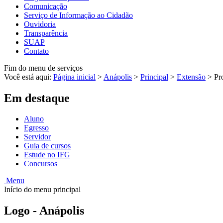
Comunicação
Serviço de Informação ao Cidadão
Ouvidoria
Transparência
SUAP
Contato
Fim do menu de serviços
Você está aqui:
Página inicial
>
Anápolis
>
Principal
>
Extensão
>
Pr
Em destaque
Aluno
Egresso
Servidor
Guia de cursos
Estude no IFG
Concursos
Menu
Início do menu principal
Logo - Anápolis