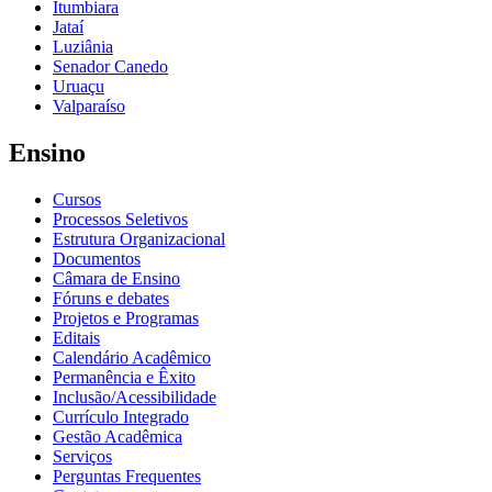
Itumbiara
Jataí
Luziânia
Senador Canedo
Uruaçu
Valparaíso
Ensino
Cursos
Processos Seletivos
Estrutura Organizacional
Documentos
Câmara de Ensino
Fóruns e debates
Projetos e Programas
Editais
Calendário Acadêmico
Permanência e Êxito
Inclusão/Acessibilidade
Currículo Integrado
Gestão Acadêmica
Serviços
Perguntas Frequentes