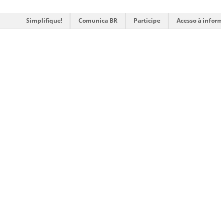
Simplifique!
Comunica BR
Participe
Acesso à infor