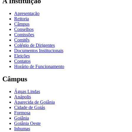
A Instituição
Apresentação
Reitoria
Câmpus
Conselhos
Comissões
Comitês
Colégio de Dirigentes
Documentos Institucionais
Eleições
Contatos
Horário de Funcionamento
Câmpus
Águas Lindas
Anápolis
Aparecida de Goiânia
Cidade de Goiás
Formosa
Goiânia
Goiânia Oeste
Inhumas