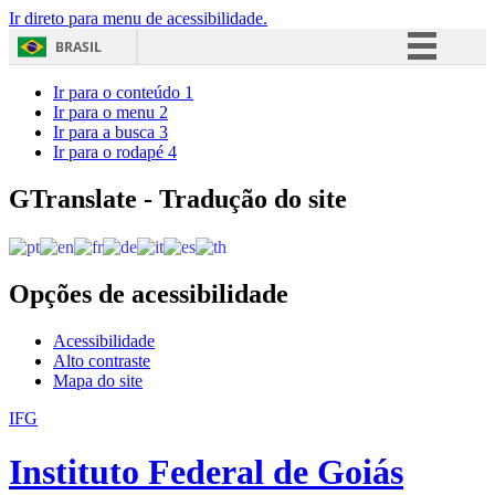
Ir direto para menu de acessibilidade.
BRASIL
Simplifique!
Ir para o conteúdo
1
Ir para o menu
2
Comunica BR
Ir para a busca
3
Ir para o rodapé
4
Participe
Acesso à informação
GTranslate - Tradução do site
Legislação
Canais
Opções de acessibilidade
Acessibilidade
Alto contraste
Mapa do site
IFG
Instituto Federal de Goiás