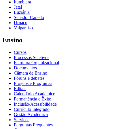
Itumbiara
Jataí
Luziânia
Senador Canedo
Uruaçu
Valparaíso
Ensino
Cursos
Processos Seletivos
Estrutura Organizacional
Documentos
Câmara de Ensino
Fóruns e debates
Projetos e Programas
Editais
Calendário Acadêmico
Permanência e Êxito
Inclusão/Acessibilidade
Currículo Integrado
Gestão Acadêmica
Serviços
Perguntas Frequentes