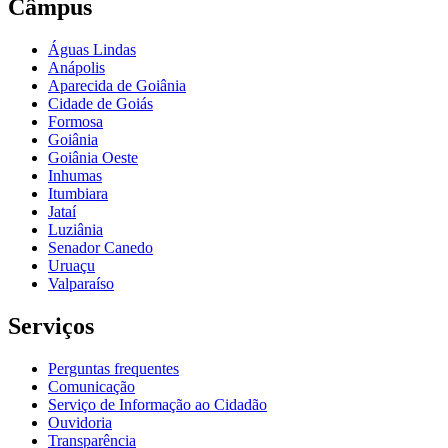
Câmpus
Águas Lindas
Anápolis
Aparecida de Goiânia
Cidade de Goiás
Formosa
Goiânia
Goiânia Oeste
Inhumas
Itumbiara
Jataí
Luziânia
Senador Canedo
Uruaçu
Valparaíso
Serviços
Perguntas frequentes
Comunicação
Serviço de Informação ao Cidadão
Ouvidoria
Transparência