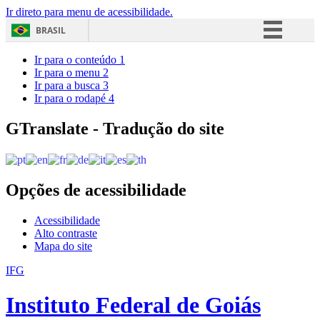
Ir direto para menu de acessibilidade.
BRASIL
Simplifique!
Ir para o conteúdo
1
Ir para o menu
2
Comunica BR
Ir para a busca
3
Ir para o rodapé
4
Participe
Acesso à informação
GTranslate - Tradução do site
Legislação
Canais
Opções de acessibilidade
Acessibilidade
Alto contraste
Mapa do site
IFG
Instituto Federal de Goiás