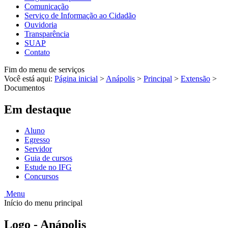
Comunicação
Serviço de Informação ao Cidadão
Ouvidoria
Transparência
SUAP
Contato
Fim do menu de serviços
Você está aqui:
Página inicial
>
Anápolis
>
Principal
>
Extensão
>
Documentos
Em destaque
Aluno
Egresso
Servidor
Guia de cursos
Estude no IFG
Concursos
Menu
Início do menu principal
Logo - Anápolis