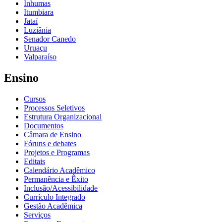
Inhumas
Itumbiara
Jataí
Luziânia
Senador Canedo
Uruaçu
Valparaíso
Ensino
Cursos
Processos Seletivos
Estrutura Organizacional
Documentos
Câmara de Ensino
Fóruns e debates
Projetos e Programas
Editais
Calendário Acadêmico
Permanência e Êxito
Inclusão/Acessibilidade
Currículo Integrado
Gestão Acadêmica
Serviços