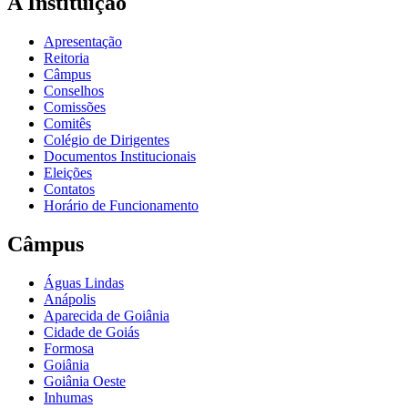
A Instituição
Apresentação
Reitoria
Câmpus
Conselhos
Comissões
Comitês
Colégio de Dirigentes
Documentos Institucionais
Eleições
Contatos
Horário de Funcionamento
Câmpus
Águas Lindas
Anápolis
Aparecida de Goiânia
Cidade de Goiás
Formosa
Goiânia
Goiânia Oeste
Inhumas