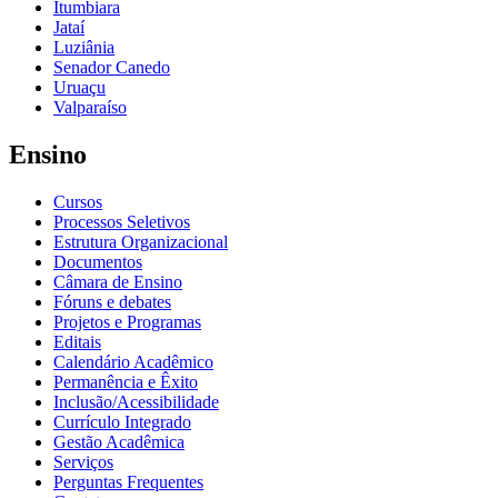
Itumbiara
Jataí
Luziânia
Senador Canedo
Uruaçu
Valparaíso
Ensino
Cursos
Processos Seletivos
Estrutura Organizacional
Documentos
Câmara de Ensino
Fóruns e debates
Projetos e Programas
Editais
Calendário Acadêmico
Permanência e Êxito
Inclusão/Acessibilidade
Currículo Integrado
Gestão Acadêmica
Serviços
Perguntas Frequentes