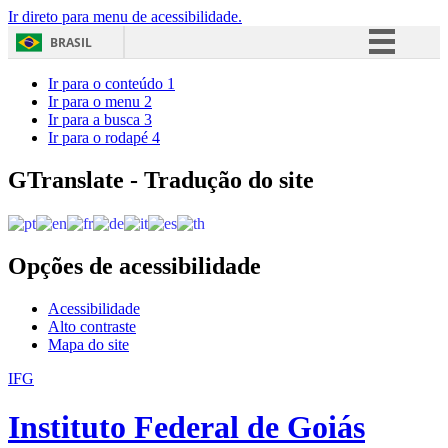
Ir direto para menu de acessibilidade.
BRASIL
Simplifique!
Ir para o conteúdo
1
Ir para o menu
2
Comunica BR
Ir para a busca
3
Ir para o rodapé
4
Participe
Acesso à informação
GTranslate - Tradução do site
Legislação
Canais
Opções de acessibilidade
Acessibilidade
Alto contraste
Mapa do site
IFG
Instituto Federal de Goiás