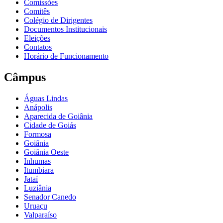
Comissões
Comitês
Colégio de Dirigentes
Documentos Institucionais
Eleições
Contatos
Horário de Funcionamento
Câmpus
Águas Lindas
Anápolis
Aparecida de Goiânia
Cidade de Goiás
Formosa
Goiânia
Goiânia Oeste
Inhumas
Itumbiara
Jataí
Luziânia
Senador Canedo
Uruaçu
Valparaíso