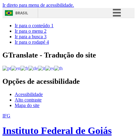
Ir direto para menu de acessibilidade.
BRASIL
Simplifique!
Ir para o conteúdo
1
Ir para o menu
2
Comunica BR
Ir para a busca
3
Ir para o rodapé
4
Participe
Acesso à informação
GTranslate - Tradução do site
Legislação
Canais
Opções de acessibilidade
Acessibilidade
Alto contraste
Mapa do site
IFG
Instituto Federal de Goiás