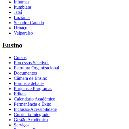
Inhumas
Itumbiara
Jataí
Luziânia
Senador Canedo
Uruaçu
Valparaíso
Ensino
Cursos
Processos Seletivos
Estrutura Organizacional
Documentos
Câmara de Ensino
Fóruns e debates
Projetos e Programas
Editais
Calendário Acadêmico
Permanência e Êxito
Inclusão/Acessibilidade
Currículo Integrado
Gestão Acadêmica
Serviços