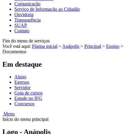
Comunicação
Serviço de Informação ao Cidadão
Ouvidoria
Transparência
SUAP
Contato
Fim do menu de serviços
Você está aqui:
Página inicial
>
Anápolis
>
Principal
>
Ensino
>
Documentos
Em destaque
Aluno
Egresso
Servidor
Guia de cursos
Estude no IFG
Concursos
Menu
Início do menu principal
Logo - Anápolis