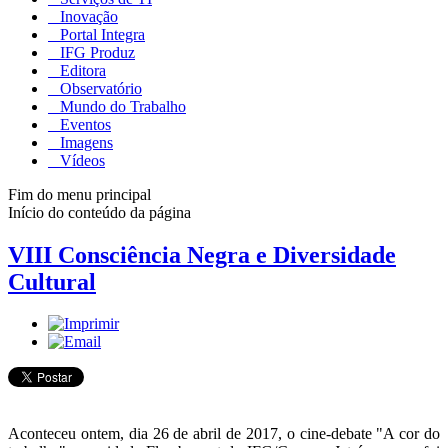
Inovação
Portal Integra
IFG Produz
Editora
Observatório
Mundo do Trabalho
Eventos
Imagens
Vídeos
Fim do menu principal
Início do conteúdo da página
VIII Consciência Negra e Diversidade
Cultural
Aconteceu ontem, dia 26 de abril de 2017, o cine-debate "A cor do