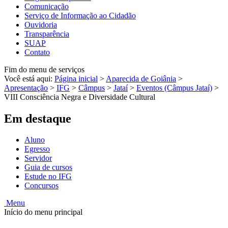
Comunicação
Serviço de Informação ao Cidadão
Ouvidoria
Transparência
SUAP
Contato
Fim do menu de serviços
Você está aqui:
Página inicial
>
Aparecida de Goiânia
>
Apresentação
>
IFG
>
Câmpus
>
Jataí
>
Eventos (Câmpus Jataí)
>
VIII Consciência Negra e Diversidade Cultural
Em destaque
Aluno
Egresso
Servidor
Guia de cursos
Estude no IFG
Concursos
Menu
Início do menu principal