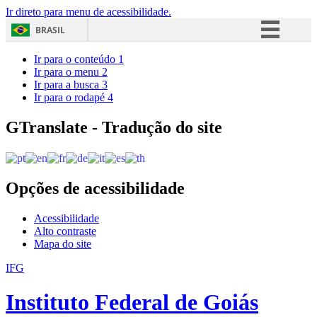
Ir direto para menu de acessibilidade.
BRASIL
Simplifique!
Ir para o conteúdo
1
Ir para o menu
2
Comunica BR
Ir para a busca
3
Ir para o rodapé
4
Participe
Acesso à informação
GTranslate - Tradução do site
Legislação
Canais
Opções de acessibilidade
Acessibilidade
Alto contraste
Mapa do site
IFG
Instituto Federal de Goiás