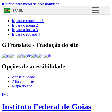
Ir direto para menu de acessibilidade.
BRASIL
Simplifique!
Ir para o conteúdo
1
Ir para o menu
2
Comunica BR
Ir para a busca
3
Ir para o rodapé
4
Participe
Acesso à informação
GTranslate - Tradução do site
Legislação
Canais
Opções de acessibilidade
Acessibilidade
Alto contraste
Mapa do site
IFG
Instituto Federal de Goiás