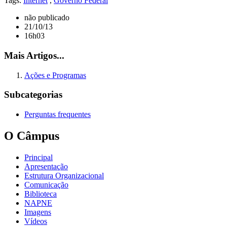
Tags:
Internet
,
Governo Federal
não publicado
21/10/13
16h03
Mais Artigos...
Ações e Programas
Subcategorias
Perguntas frequentes
O Câmpus
Principal
Apresentação
Estrutura Organizacional
Comunicação
Biblioteca
NAPNE
Imagens
Vídeos