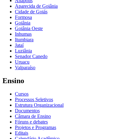
Anápolis
Aparecida de Goiânia
Cidade de Goiás
Formosa
Goiânia
Goiânia Oeste
Inhumas
Itumbiara
Jataí
Luziânia
Senador Canedo
Uruaçu
Valparaíso
Ensino
Cursos
Processos Seletivos
Estrutura Organizacional
Documentos
Câmara de Ensino
Fóruns e debates
Projetos e Programas
Editais
Calendário Acadêmico