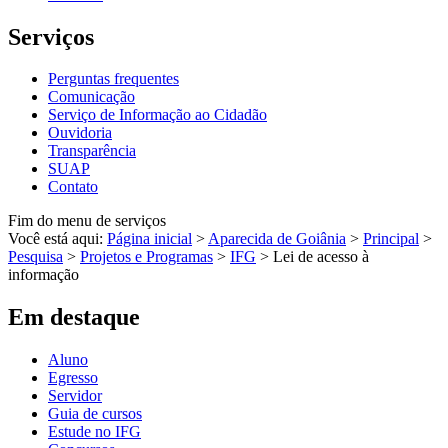
Serviços
Perguntas frequentes
Comunicação
Serviço de Informação ao Cidadão
Ouvidoria
Transparência
SUAP
Contato
Fim do menu de serviços
Você está aqui:
Página inicial
>
Aparecida de Goiânia
>
Principal
>
Pesquisa
>
Projetos e Programas
>
IFG
>
Lei de acesso à
informação
Em destaque
Aluno
Egresso
Servidor
Guia de cursos
Estude no IFG