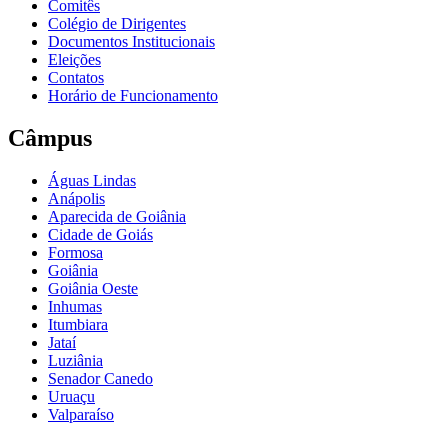
Comitês
Colégio de Dirigentes
Documentos Institucionais
Eleições
Contatos
Horário de Funcionamento
Câmpus
Águas Lindas
Anápolis
Aparecida de Goiânia
Cidade de Goiás
Formosa
Goiânia
Goiânia Oeste
Inhumas
Itumbiara
Jataí
Luziânia
Senador Canedo
Uruaçu
Valparaíso