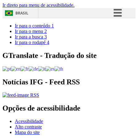
Ir direto para menu de acessibilidade.
BRASIL
Simplifique!
Ir para o conteúdo
1
Ir para o menu
2
Comunica BR
Ir para a busca
3
Ir para o rodapé
4
Participe
Acesso à informação
GTranslate - Tradução do site
Legislação
Canais
Notícias IFG - Feed RSS
RSS
Opções de acessibilidade
Acessibilidade
Alto contraste
Mapa do site