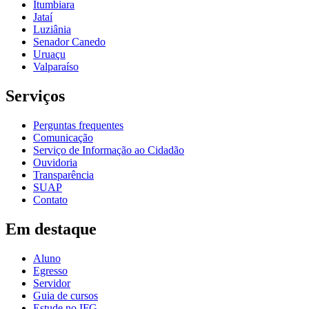
Itumbiara
Jataí
Luziânia
Senador Canedo
Uruaçu
Valparaíso
Serviços
Perguntas frequentes
Comunicação
Serviço de Informação ao Cidadão
Ouvidoria
Transparência
SUAP
Contato
Em destaque
Aluno
Egresso
Servidor
Guia de cursos
Estude no IFG