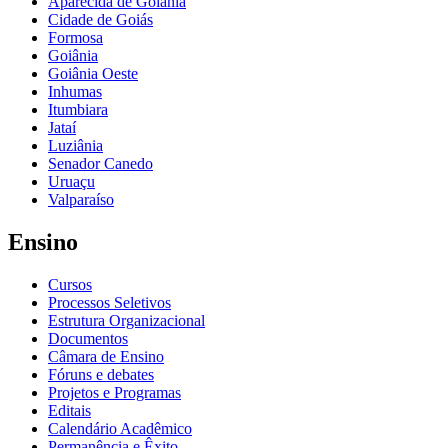
Aparecida de Goiânia
Cidade de Goiás
Formosa
Goiânia
Goiânia Oeste
Inhumas
Itumbiara
Jataí
Luziânia
Senador Canedo
Uruaçu
Valparaíso
Ensino
Cursos
Processos Seletivos
Estrutura Organizacional
Documentos
Câmara de Ensino
Fóruns e debates
Projetos e Programas
Editais
Calendário Acadêmico
Permanência e Êxito