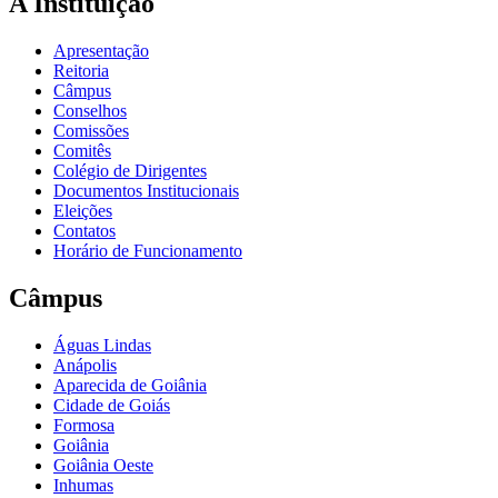
A Instituição
Apresentação
Reitoria
Câmpus
Conselhos
Comissões
Comitês
Colégio de Dirigentes
Documentos Institucionais
Eleições
Contatos
Horário de Funcionamento
Câmpus
Águas Lindas
Anápolis
Aparecida de Goiânia
Cidade de Goiás
Formosa
Goiânia
Goiânia Oeste
Inhumas