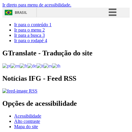
Ir direto para menu de acessibilidade.
BRASIL
Simplifique!
Ir para o conteúdo
1
Ir para o menu
2
Comunica BR
Ir para a busca
3
Ir para o rodapé
4
Participe
Acesso à informação
GTranslate - Tradução do site
Legislação
Canais
Notícias IFG - Feed RSS
RSS
Opções de acessibilidade
Acessibilidade
Alto contraste
Mapa do site