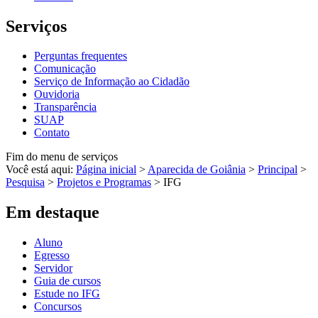
Serviços
Perguntas frequentes
Comunicação
Serviço de Informação ao Cidadão
Ouvidoria
Transparência
SUAP
Contato
Fim do menu de serviços
Você está aqui:
Página inicial
>
Aparecida de Goiânia
>
Principal
>
Pesquisa
>
Projetos e Programas
>
IFG
Em destaque
Aluno
Egresso
Servidor
Guia de cursos
Estude no IFG
Concursos