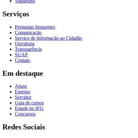
Valparaíso
Serviços
Perguntas frequentes
Comunicação
Serviço de Informação ao Cidadão
Ouvidoria
Transparência
SUAP
Contato
Em destaque
Aluno
Egresso
Servidor
Guia de cursos
Estude no IFG
Concursos
Redes Sociais