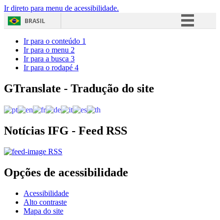
Ir direto para menu de acessibilidade.
BRASIL
Simplifique!
Ir para o conteúdo
1
Ir para o menu
2
Comunica BR
Ir para a busca
3
Ir para o rodapé
4
Participe
Acesso à informação
GTranslate - Tradução do site
Legislação
Canais
Notícias IFG - Feed RSS
RSS
Opções de acessibilidade
Acessibilidade
Alto contraste
Mapa do site