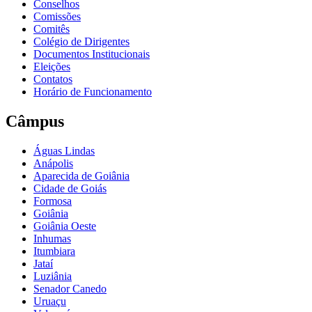
Conselhos
Comissões
Comitês
Colégio de Dirigentes
Documentos Institucionais
Eleições
Contatos
Horário de Funcionamento
Câmpus
Águas Lindas
Anápolis
Aparecida de Goiânia
Cidade de Goiás
Formosa
Goiânia
Goiânia Oeste
Inhumas
Itumbiara
Jataí
Luziânia
Senador Canedo
Uruaçu