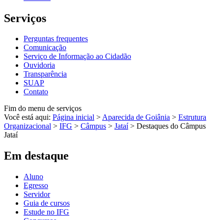
Serviços
Perguntas frequentes
Comunicação
Serviço de Informação ao Cidadão
Ouvidoria
Transparência
SUAP
Contato
Fim do menu de serviços
Você está aqui:
Página inicial
>
Aparecida de Goiânia
>
Estrutura
Organizacional
>
IFG
>
Câmpus
>
Jataí
>
Destaques do Câmpus
Jataí
Em destaque
Aluno
Egresso
Servidor
Guia de cursos
Estude no IFG