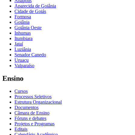
Anápolis
Aparecida de Goiânia
Cidade de Goiás
Formosa
Goiânia
Goiânia Oeste
Inhumas
Itumbiara
Jataí
Luziânia
Senador Canedo
Uruaçu
Valparaíso
Ensino
Cursos
Processos Seletivos
Estrutura Organizacional
Documentos
Câmara de Ensino
Fóruns e debates
Projetos e Programas
Editais
Calendário Acadêmico