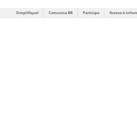
Simplifique!
Comunica BR
Participe
Acesso à infor