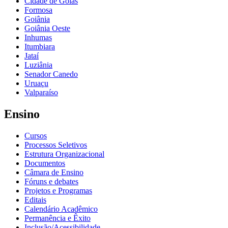
Cidade de Goiás
Formosa
Goiânia
Goiânia Oeste
Inhumas
Itumbiara
Jataí
Luziânia
Senador Canedo
Uruaçu
Valparaíso
Ensino
Cursos
Processos Seletivos
Estrutura Organizacional
Documentos
Câmara de Ensino
Fóruns e debates
Projetos e Programas
Editais
Calendário Acadêmico
Permanência e Êxito
Inclusão/Acessibilidade