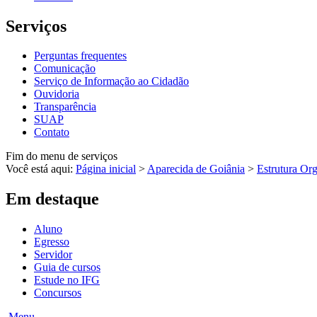
Serviços
Perguntas frequentes
Comunicação
Serviço de Informação ao Cidadão
Ouvidoria
Transparência
SUAP
Contato
Fim do menu de serviços
Você está aqui:
Página inicial
>
Aparecida de Goiânia
>
Estrutura Or
Em destaque
Aluno
Egresso
Servidor
Guia de cursos
Estude no IFG
Concursos
Menu