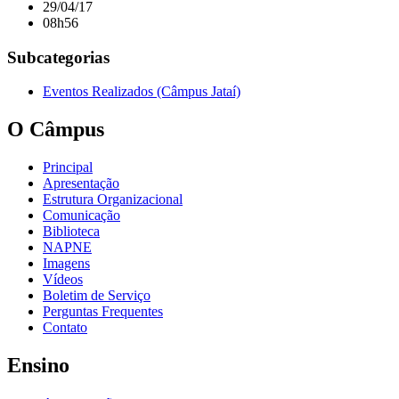
29/04/17
08h56
Subcategorias
Eventos Realizados (Câmpus Jataí)
O Câmpus
Principal
Apresentação
Estrutura Organizacional
Comunicação
Biblioteca
NAPNE
Imagens
Vídeos
Boletim de Serviço
Perguntas Frequentes
Contato
Ensino