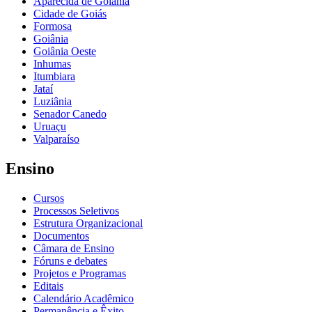
Aparecida de Goiânia
Cidade de Goiás
Formosa
Goiânia
Goiânia Oeste
Inhumas
Itumbiara
Jataí
Luziânia
Senador Canedo
Uruaçu
Valparaíso
Ensino
Cursos
Processos Seletivos
Estrutura Organizacional
Documentos
Câmara de Ensino
Fóruns e debates
Projetos e Programas
Editais
Calendário Acadêmico
Permanência e Êxito