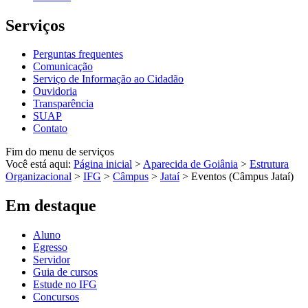
Serviços
Perguntas frequentes
Comunicação
Serviço de Informação ao Cidadão
Ouvidoria
Transparência
SUAP
Contato
Fim do menu de serviços
Você está aqui:
Página inicial
>
Aparecida de Goiânia
>
Estrutura
Organizacional
>
IFG
>
Câmpus
>
Jataí
>
Eventos (Câmpus Jataí)
Em destaque
Aluno
Egresso
Servidor
Guia de cursos
Estude no IFG
Concursos