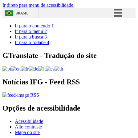
Ir direto para menu de acessibilidade.
BRASIL
Simplifique!
Ir para o conteúdo
1
Ir para o menu
2
Comunica BR
Ir para a busca
3
Ir para o rodapé
4
Participe
Acesso à informação
GTranslate - Tradução do site
Legislação
Canais
Notícias IFG - Feed RSS
RSS
Opções de acessibilidade
Acessibilidade
Alto contraste
Mapa do site