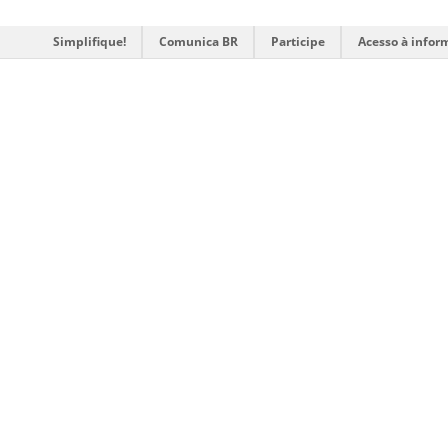
Simplifique!
Comunica BR
Participe
Acesso à infor