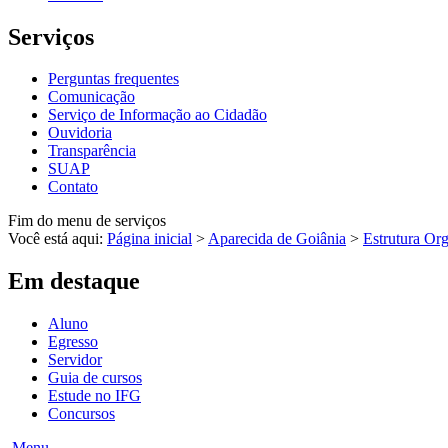
Serviços
Perguntas frequentes
Comunicação
Serviço de Informação ao Cidadão
Ouvidoria
Transparência
SUAP
Contato
Fim do menu de serviços
Você está aqui:
Página inicial
>
Aparecida de Goiânia
>
Estrutura Or
Em destaque
Aluno
Egresso
Servidor
Guia de cursos
Estude no IFG
Concursos
Menu