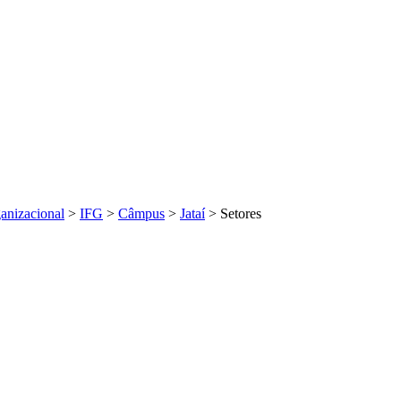
ganizacional
>
IFG
>
Câmpus
>
Jataí
>
Setores