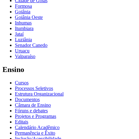
Cidade de Goiás
Formosa
Goiânia
Goiânia Oeste
Inhumas
Itumbiara
Jataí
Luziânia
Senador Canedo
Uruaçu
Valparaíso
Ensino
Cursos
Processos Seletivos
Estrutura Organizacional
Documentos
Câmara de Ensino
Fóruns e debates
Projetos e Programas
Editais
Calendário Acadêmico
Permanência e Êxito
Inclusão/Acessibilidade