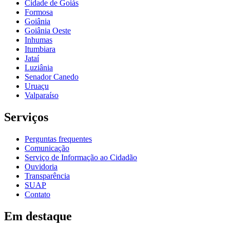
Cidade de Goiás
Formosa
Goiânia
Goiânia Oeste
Inhumas
Itumbiara
Jataí
Luziânia
Senador Canedo
Uruaçu
Valparaíso
Serviços
Perguntas frequentes
Comunicação
Serviço de Informação ao Cidadão
Ouvidoria
Transparência
SUAP
Contato
Em destaque