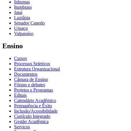
Inhumas
Itumbiara
Jataí
Luziânia
Senador Canedo
Uruaçu
Valparaíso
Ensino
Cursos
Processos Seletivos
Estrutura Organizacional
Documentos
Câmara de Ensino
Fóruns e debates
Projetos e Programas
Editais
Calendário Acadêmico
Permanência e Êxito
Inclusão/Acessibilidade
Currículo Integrado
Gestão Acadêmica
Serviços