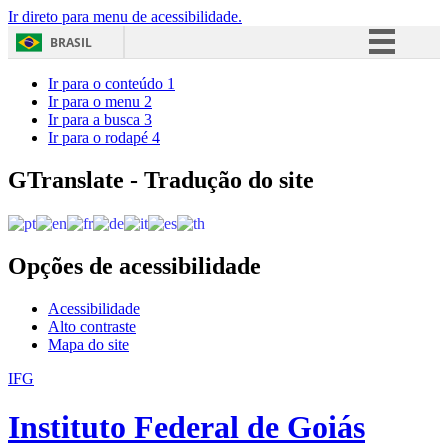
Ir direto para menu de acessibilidade.
BRASIL
Simplifique!
Ir para o conteúdo
1
Ir para o menu
2
Comunica BR
Ir para a busca
3
Ir para o rodapé
4
Participe
Acesso à informação
GTranslate - Tradução do site
Legislação
Canais
Opções de acessibilidade
Acessibilidade
Alto contraste
Mapa do site
IFG
Instituto Federal de Goiás