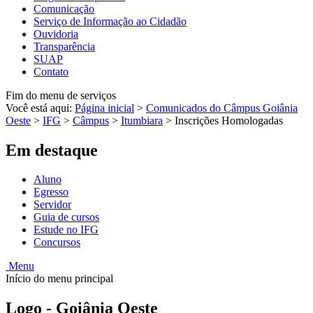
Comunicação
Serviço de Informação ao Cidadão
Ouvidoria
Transparência
SUAP
Contato
Fim do menu de serviços
Você está aqui:
Página inicial
>
Comunicados do Câmpus Goiânia
Oeste
>
IFG
>
Câmpus
>
Itumbiara
>
Inscrições Homologadas
Em destaque
Aluno
Egresso
Servidor
Guia de cursos
Estude no IFG
Concursos
Menu
Início do menu principal
Logo - Goiânia Oeste