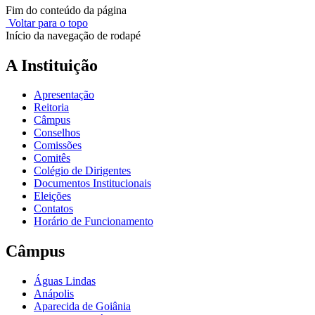
Fim do conteúdo da página
Voltar para o topo
Início da navegação de rodapé
A Instituição
Apresentação
Reitoria
Câmpus
Conselhos
Comissões
Comitês
Colégio de Dirigentes
Documentos Institucionais
Eleições
Contatos
Horário de Funcionamento
Câmpus
Águas Lindas
Anápolis
Aparecida de Goiânia