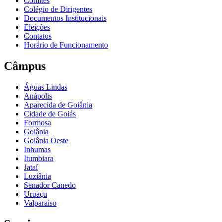
Comitês
Colégio de Dirigentes
Documentos Institucionais
Eleições
Contatos
Horário de Funcionamento
Câmpus
Águas Lindas
Anápolis
Aparecida de Goiânia
Cidade de Goiás
Formosa
Goiânia
Goiânia Oeste
Inhumas
Itumbiara
Jataí
Luziânia
Senador Canedo
Uruaçu
Valparaíso