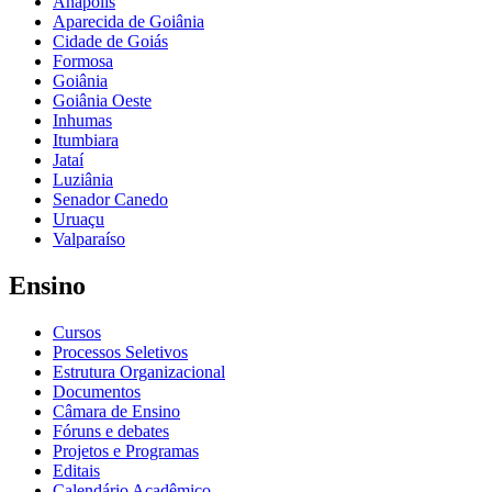
Anápolis
Aparecida de Goiânia
Cidade de Goiás
Formosa
Goiânia
Goiânia Oeste
Inhumas
Itumbiara
Jataí
Luziânia
Senador Canedo
Uruaçu
Valparaíso
Ensino
Cursos
Processos Seletivos
Estrutura Organizacional
Documentos
Câmara de Ensino
Fóruns e debates
Projetos e Programas
Editais
Calendário Acadêmico