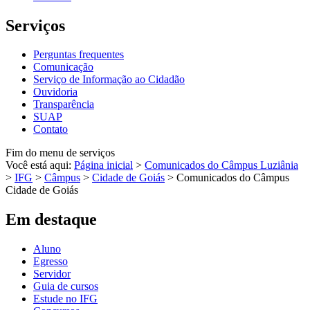
Serviços
Perguntas frequentes
Comunicação
Serviço de Informação ao Cidadão
Ouvidoria
Transparência
SUAP
Contato
Fim do menu de serviços
Você está aqui:
Página inicial
>
Comunicados do Câmpus Luziânia
>
IFG
>
Câmpus
>
Cidade de Goiás
>
Comunicados do Câmpus
Cidade de Goiás
Em destaque
Aluno
Egresso
Servidor
Guia de cursos
Estude no IFG