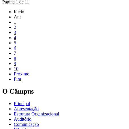
Página 1 de 11
Início
Ant
1
2
3
4
5
6
7
8
9
10
Próximo
Fim
O Câmpus
Principal
Apresentação
Estrutura Organizacional
Auditório
Comunicação