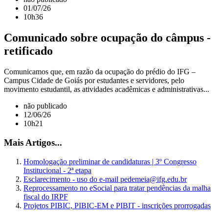
01/07/26
10h36
Comunicado sobre ocupação do câmpus -
retificado
Comunicamos que, em razão da ocupação do prédio do IFG –
Campus Cidade de Goiás por estudantes e servidores, pelo
movimento estudantil, as atividades acadêmicas e administrativas...
não publicado
12/06/26
10h21
Mais Artigos...
Homologação preliminar de candidaturas | 3º Congresso
Institucional - 2ª etapa
Esclarecimento - uso do e-mail pedemeia@ifg.edu.br
Reprocessamento no eSocial para tratar pendências da malha
fiscal do IRPF
Projetos PIBIC, PIBIC-EM e PIBIT - inscrições prorrogadas