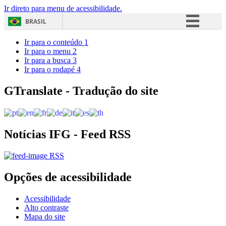
Ir direto para menu de acessibilidade.
BRASIL
Simplifique!
Ir para o conteúdo
1
Ir para o menu
2
Comunica BR
Ir para a busca
3
Ir para o rodapé
4
Participe
Acesso à informação
GTranslate - Tradução do site
Legislação
Canais
Notícias IFG - Feed RSS
RSS
Opções de acessibilidade
Acessibilidade
Alto contraste
Mapa do site