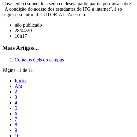
Caso tenha esquecido a senha e deseja participar da pesquisa sobre
"A condição do acesso dos estudantes do IFG à internet", é só
seguir esse tutorial. TUTORIAL: Acesse o...
não publicado
28/04/20
10h17
Mais Artigos...
Contatos úteis do câmpus
Página 11 de 11
Início
Ant
2
3
4
5
6
7
8
9
10