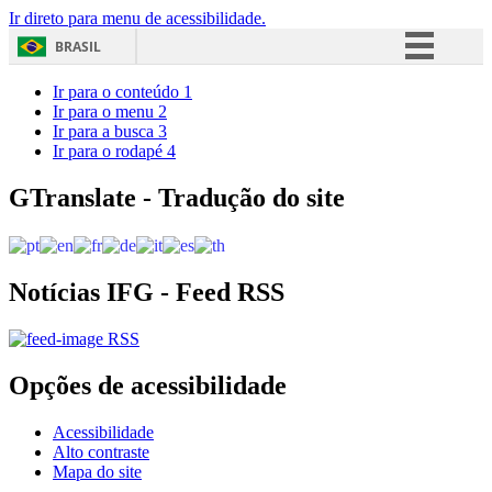
Ir direto para menu de acessibilidade.
BRASIL
Simplifique!
Ir para o conteúdo
1
Ir para o menu
2
Comunica BR
Ir para a busca
3
Ir para o rodapé
4
Participe
Acesso à informação
GTranslate - Tradução do site
Legislação
Canais
Notícias IFG - Feed RSS
RSS
Opções de acessibilidade
Acessibilidade
Alto contraste
Mapa do site