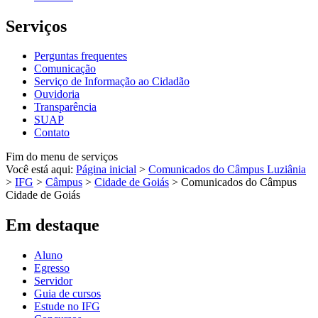
Serviços
Perguntas frequentes
Comunicação
Serviço de Informação ao Cidadão
Ouvidoria
Transparência
SUAP
Contato
Fim do menu de serviços
Você está aqui:
Página inicial
>
Comunicados do Câmpus Luziânia
>
IFG
>
Câmpus
>
Cidade de Goiás
>
Comunicados do Câmpus
Cidade de Goiás
Em destaque
Aluno
Egresso
Servidor
Guia de cursos
Estude no IFG