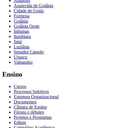
Anápolis
Aparecida de Goiânia
Cidade de Goiás
Formosa
Goiânia
Goiânia Oeste
Inhumas
Itumbiara
Jataí
Luziânia
Senador Canedo
Uruaçu
Valparaíso
Ensino
Cursos
Processos Seletivos
Estrutura Organizacional
Documentos
Câmara de Ensino
Fóruns e debates
Projetos e Programas
Editais
Calendário Acadêmico