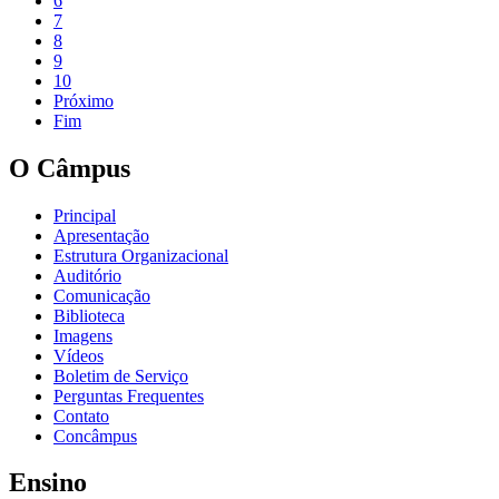
6
7
8
9
10
Próximo
Fim
O Câmpus
Principal
Apresentação
Estrutura Organizacional
Auditório
Comunicação
Biblioteca
Imagens
Vídeos
Boletim de Serviço
Perguntas Frequentes
Contato
Concâmpus
Ensino