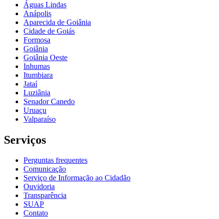
Águas Lindas
Anápolis
Aparecida de Goiânia
Cidade de Goiás
Formosa
Goiânia
Goiânia Oeste
Inhumas
Itumbiara
Jataí
Luziânia
Senador Canedo
Uruaçu
Valparaíso
Serviços
Perguntas frequentes
Comunicação
Serviço de Informação ao Cidadão
Ouvidoria
Transparência
SUAP
Contato