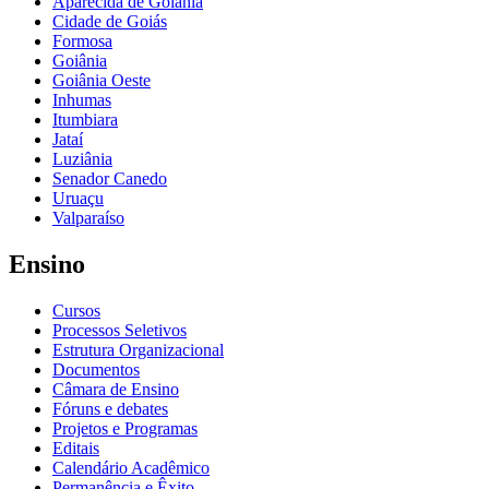
Aparecida de Goiânia
Cidade de Goiás
Formosa
Goiânia
Goiânia Oeste
Inhumas
Itumbiara
Jataí
Luziânia
Senador Canedo
Uruaçu
Valparaíso
Ensino
Cursos
Processos Seletivos
Estrutura Organizacional
Documentos
Câmara de Ensino
Fóruns e debates
Projetos e Programas
Editais
Calendário Acadêmico
Permanência e Êxito