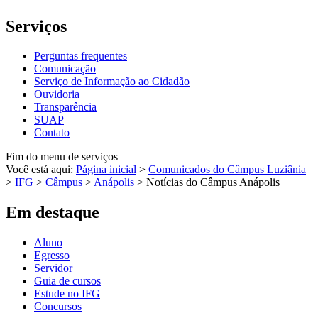
Serviços
Perguntas frequentes
Comunicação
Serviço de Informação ao Cidadão
Ouvidoria
Transparência
SUAP
Contato
Fim do menu de serviços
Você está aqui:
Página inicial
>
Comunicados do Câmpus Luziânia
>
IFG
>
Câmpus
>
Anápolis
>
Notícias do Câmpus Anápolis
Em destaque
Aluno
Egresso
Servidor
Guia de cursos
Estude no IFG
Concursos