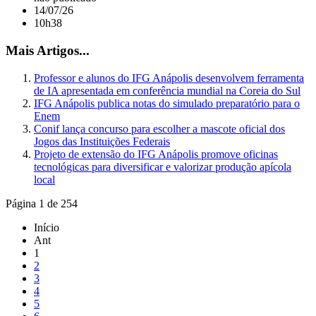
14/07/26
10h38
Mais Artigos...
Professor e alunos do IFG Anápolis desenvolvem ferramenta
de IA apresentada em conferência mundial na Coreia do Sul
IFG Anápolis publica notas do simulado preparatório para o
Enem
Conif lança concurso para escolher a mascote oficial dos
Jogos das Instituições Federais
Projeto de extensão do IFG Anápolis promove oficinas
tecnológicas para diversificar e valorizar produção apícola
local
Página 1 de 254
Início
Ant
1
2
3
4
5