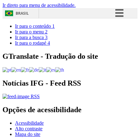
Ir direto para menu de acessibilidade.
BRASIL
Simplifique!
Ir para o conteúdo
1
Ir para o menu
2
Comunica BR
Ir para a busca
3
Ir para o rodapé
4
Participe
Acesso à informação
GTranslate - Tradução do site
Legislação
Canais
Notícias IFG - Feed RSS
RSS
Opções de acessibilidade
Acessibilidade
Alto contraste
Mapa do site