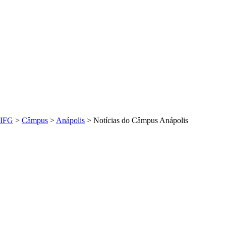
IFG
>
Câmpus
>
Anápolis
>
Notícias do Câmpus Anápolis