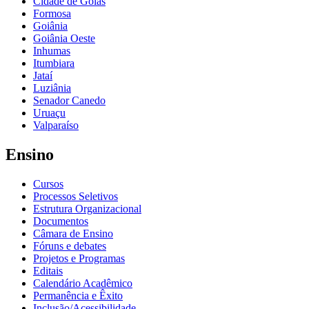
Cidade de Goiás
Formosa
Goiânia
Goiânia Oeste
Inhumas
Itumbiara
Jataí
Luziânia
Senador Canedo
Uruaçu
Valparaíso
Ensino
Cursos
Processos Seletivos
Estrutura Organizacional
Documentos
Câmara de Ensino
Fóruns e debates
Projetos e Programas
Editais
Calendário Acadêmico
Permanência e Êxito
Inclusão/Acessibilidade