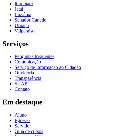
Itumbiara
Jataí
Luziânia
Senador Canedo
Uruaçu
Valparaíso
Serviços
Perguntas frequentes
Comunicação
Serviço de Informação ao Cidadão
Ouvidoria
Transparência
SUAP
Contato
Em destaque
Aluno
Egresso
Servidor
Guia de cursos