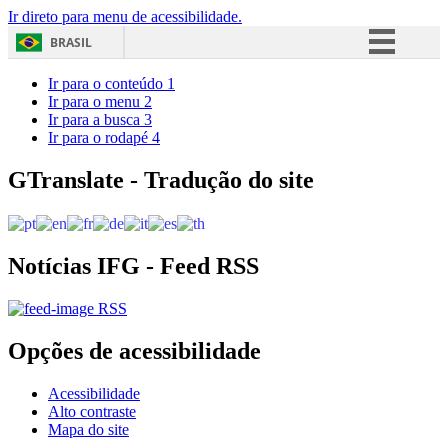
Ir direto para menu de acessibilidade.
BRASIL
Simplifique!
Ir para o conteúdo
1
Ir para o menu
2
Comunica BR
Ir para a busca
3
Ir para o rodapé
4
Participe
Acesso à informação
GTranslate - Tradução do site
Legislação
Canais
Notícias IFG - Feed RSS
RSS
Opções de acessibilidade
Acessibilidade
Alto contraste
Mapa do site