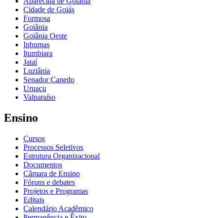
Aparecida de Goiânia
Cidade de Goiás
Formosa
Goiânia
Goiânia Oeste
Inhumas
Itumbiara
Jataí
Luziânia
Senador Canedo
Uruaçu
Valparaíso
Ensino
Cursos
Processos Seletivos
Estrutura Organizacional
Documentos
Câmara de Ensino
Fóruns e debates
Projetos e Programas
Editais
Calendário Acadêmico
Permanência e Êxito