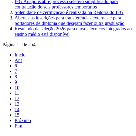
IFG Anápolis abre processo seletivo simplificado para
contratação de seis professores temporários
Solenidade de certificação é realizada na Reitoria do IFG
Abertas as inscrições para transferências externas e para
portadores de diploma que desejam fazer outra graduação
Resultado da seleção 2026 para cursos técnicos integrados ao
ensino médio está disponível
Página 11 de 254
Início
Ant
6
7
8
9
10
11
12
13
14
15
Próximo
Fim