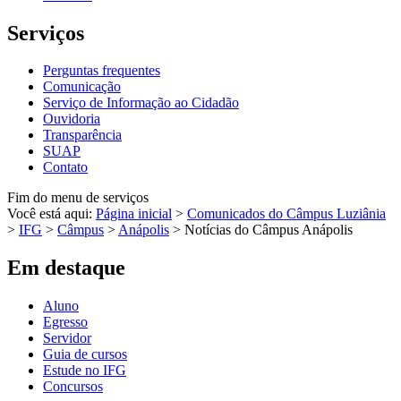
Serviços
Perguntas frequentes
Comunicação
Serviço de Informação ao Cidadão
Ouvidoria
Transparência
SUAP
Contato
Fim do menu de serviços
Você está aqui:
Página inicial
>
Comunicados do Câmpus Luziânia
>
IFG
>
Câmpus
>
Anápolis
>
Notícias do Câmpus Anápolis
Em destaque
Aluno
Egresso
Servidor
Guia de cursos
Estude no IFG
Concursos