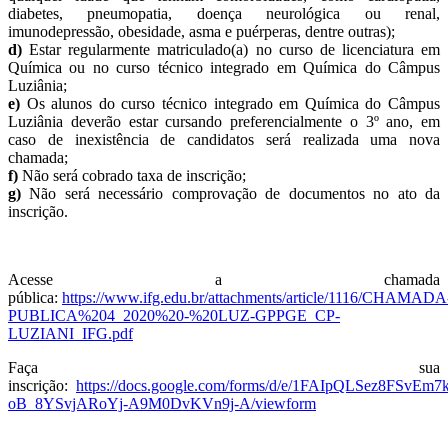
diabetes, pneumopatia, doença neurológica ou renal,
imunodepressão, obesidade, asma e puérperas, dentre outras);
d)
Estar regularmente matriculado(a) no curso de licenciatura em
Química ou no curso técnico integrado em Química do Câmpus
Luziânia;
e)
Os alunos do curso técnico integrado em Química do Câmpus
Luziânia deverão estar cursando preferencialmente o 3º ano, em
caso de inexistência de candidatos será realizada uma nova
chamada;
f)
Não será cobrado taxa de inscrição;
g)
Não será necessário comprovação de documentos no ato da
inscrição.
Acesse a chamada
pública:
https://www.ifg.edu.br/attachments/article/1116/CHAMADA
PUBLICA%204_2020%20-%20LUZ-GPPGE_CP-
LUZIANI_IFG.pdf
Faça sua
inscrição:
https://docs.google.com/forms/d/e/1FAIpQLSez8FSvEm
oB_8YSvjARoYj-A9M0DvKVn9j-A/viewform