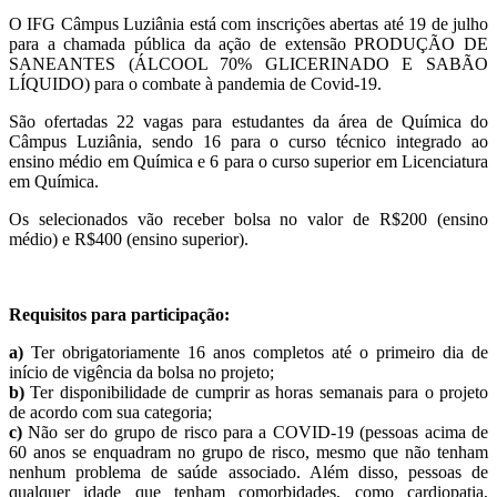
O IFG Câmpus Luziânia está com inscrições abertas até 19 de julho
para a chamada pública da ação de extensão PRODUÇÃO DE
SANEANTES (ÁLCOOL 70% GLICERINADO E SABÃO
LÍQUIDO) para o combate à pandemia de Covid-19.
São ofertadas 22 vagas para estudantes da área de Química do
Câmpus Luziânia, sendo 16 para o curso técnico integrado ao
ensino médio em Química e 6 para o curso superior em Licenciatura
em Química.
Os selecionados vão receber bolsa no valor de R$200 (ensino
médio) e R$400 (ensino superior).
Requisitos para participação:
a)
Ter obrigatoriamente 16 anos completos até o primeiro dia de
início de vigência da bolsa no projeto;
b)
Ter disponibilidade de cumprir as horas semanais para o projeto
de acordo com sua categoria;
c)
Não ser do grupo de risco para a COVID-19 (pessoas acima de
60 anos se enquadram no grupo de risco, mesmo que não tenham
nenhum problema de saúde associado. Além disso, pessoas de
qualquer idade que tenham comorbidades, como cardiopatia,