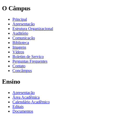
O Câmpus
Principal
Apresentação
Estrutura Organizacional
Auditório
Comunicação
Biblioteca
Imagens
Vídeos
Boletim de Serviço
Perguntas Frequentes
Contato
Concâmpus
Ensino
Apresentação
Área Acadêmica
Calendário Acadêmico
Editais
Documentos