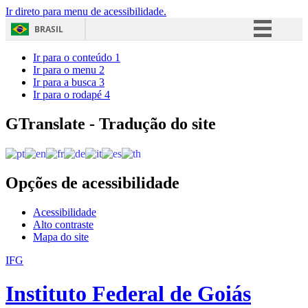
Ir direto para menu de acessibilidade.
BRASIL
Simplifique!
Ir para o conteúdo
1
Ir para o menu
2
Comunica BR
Ir para a busca
3
Ir para o rodapé
4
Participe
Acesso à informação
GTranslate - Tradução do site
Legislação
Canais
Opções de acessibilidade
Acessibilidade
Alto contraste
Mapa do site
IFG
Instituto Federal de Goiás