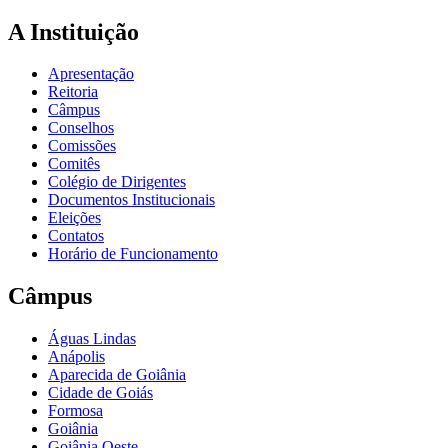
A Instituição
Apresentação
Reitoria
Câmpus
Conselhos
Comissões
Comitês
Colégio de Dirigentes
Documentos Institucionais
Eleições
Contatos
Horário de Funcionamento
Câmpus
Águas Lindas
Anápolis
Aparecida de Goiânia
Cidade de Goiás
Formosa
Goiânia
Goiânia Oeste