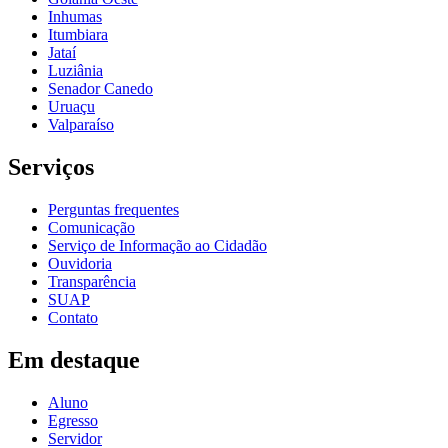
Inhumas
Itumbiara
Jataí
Luziânia
Senador Canedo
Uruaçu
Valparaíso
Serviços
Perguntas frequentes
Comunicação
Serviço de Informação ao Cidadão
Ouvidoria
Transparência
SUAP
Contato
Em destaque
Aluno
Egresso
Servidor