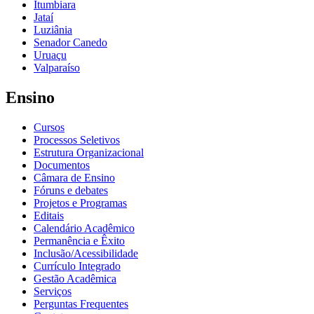
Itumbiara
Jataí
Luziânia
Senador Canedo
Uruaçu
Valparaíso
Ensino
Cursos
Processos Seletivos
Estrutura Organizacional
Documentos
Câmara de Ensino
Fóruns e debates
Projetos e Programas
Editais
Calendário Acadêmico
Permanência e Êxito
Inclusão/Acessibilidade
Currículo Integrado
Gestão Acadêmica
Serviços
Perguntas Frequentes