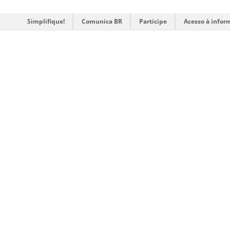
Simplifique!
Comunica BR
Participe
Acesso à infor