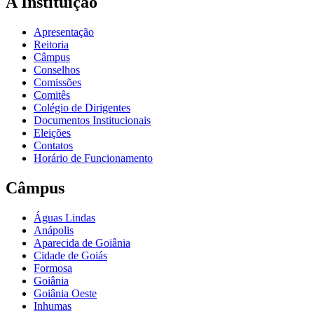
A Instituição
Apresentação
Reitoria
Câmpus
Conselhos
Comissões
Comitês
Colégio de Dirigentes
Documentos Institucionais
Eleições
Contatos
Horário de Funcionamento
Câmpus
Águas Lindas
Anápolis
Aparecida de Goiânia
Cidade de Goiás
Formosa
Goiânia
Goiânia Oeste
Inhumas