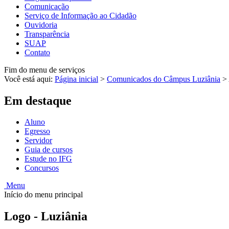
Comunicação
Serviço de Informação ao Cidadão
Ouvidoria
Transparência
SUAP
Contato
Fim do menu de serviços
Você está aqui:
Página inicial
>
Comunicados do Câmpus Luziânia
>
Em destaque
Aluno
Egresso
Servidor
Guia de cursos
Estude no IFG
Concursos
Menu
Início do menu principal
Logo - Luziânia