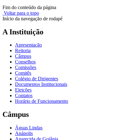
Fim do conteúdo da página
Voltar para o topo
Início da navegação de rodapé
A Instituição
Apresentação
Reitoria
Câmpus
Conselhos
Comissões
Comitês
Colégio de Dirigentes
Documentos Institucionais
Eleições
Contatos
Horário de Funcionamento
Câmpus
Águas Lindas
Anápolis
Aparecida de Goiânia