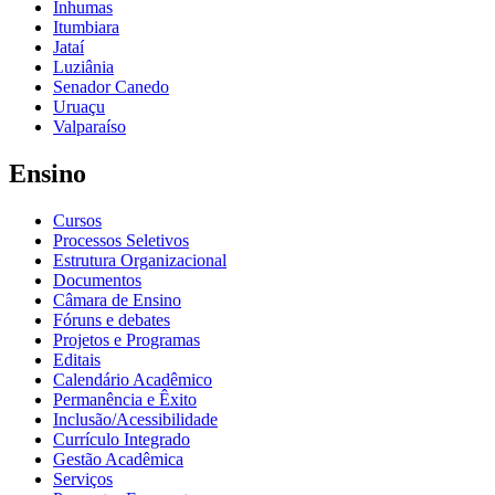
Inhumas
Itumbiara
Jataí
Luziânia
Senador Canedo
Uruaçu
Valparaíso
Ensino
Cursos
Processos Seletivos
Estrutura Organizacional
Documentos
Câmara de Ensino
Fóruns e debates
Projetos e Programas
Editais
Calendário Acadêmico
Permanência e Êxito
Inclusão/Acessibilidade
Currículo Integrado
Gestão Acadêmica
Serviços