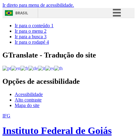
Ir direto para menu de acessibilidade.
BRASIL
Simplifique!
Ir para o conteúdo
1
Ir para o menu
2
Comunica BR
Ir para a busca
3
Ir para o rodapé
4
Participe
Acesso à informação
GTranslate - Tradução do site
Legislação
Canais
Opções de acessibilidade
Acessibilidade
Alto contraste
Mapa do site
IFG
Instituto Federal de Goiás