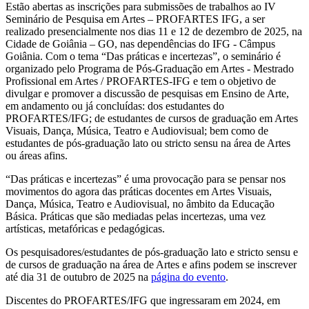
Estão abertas as inscrições para submissões de trabalhos ao IV
Seminário de Pesquisa em Artes – PROFARTES IFG, a ser
realizado presencialmente nos dias 11 e 12 de dezembro de 2025, na
Cidade de Goiânia – GO, nas dependências do IFG - Câmpus
Goiânia. Com o tema “Das práticas e incertezas”, o seminário é
organizado pelo Programa de Pós-Graduação em Artes - Mestrado
Profissional em Artes / PROFARTES-IFG e tem o objetivo de
divulgar e promover a discussão de pesquisas em Ensino de Arte,
em andamento ou já concluídas: dos estudantes do
PROFARTES/IFG; de estudantes de cursos de graduação em Artes
Visuais, Dança, Música, Teatro e Audiovisual; bem como de
estudantes de pós-graduação lato ou stricto sensu na área de Artes
ou áreas afins.
“Das práticas e incertezas” é uma provocação para se pensar nos
movimentos do agora das práticas docentes em Artes Visuais,
Dança, Música, Teatro e Audiovisual, no âmbito da Educação
Básica. Práticas que são mediadas pelas incertezas, uma vez
artísticas, metafóricas e pedagógicas.
Os pesquisadores/estudantes de pós-graduação lato e stricto sensu e
de cursos de graduação na área de Artes e afins podem se inscrever
até dia 31 de outubro de 2025 na
página do evento
.
Discentes do PROFARTES/IFG que ingressaram em 2024, em