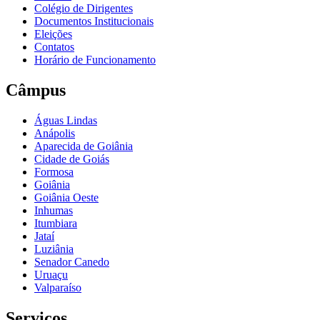
Colégio de Dirigentes
Documentos Institucionais
Eleições
Contatos
Horário de Funcionamento
Câmpus
Águas Lindas
Anápolis
Aparecida de Goiânia
Cidade de Goiás
Formosa
Goiânia
Goiânia Oeste
Inhumas
Itumbiara
Jataí
Luziânia
Senador Canedo
Uruaçu
Valparaíso
Serviços