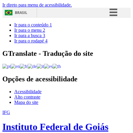
Ir direto para menu de acessibilidade.
BRASIL
Simplifique!
Ir para o conteúdo
1
Ir para o menu
2
Comunica BR
Ir para a busca
3
Ir para o rodapé
4
Participe
Acesso à informação
GTranslate - Tradução do site
Legislação
Canais
Opções de acessibilidade
Acessibilidade
Alto contraste
Mapa do site
IFG
Instituto Federal de Goiás