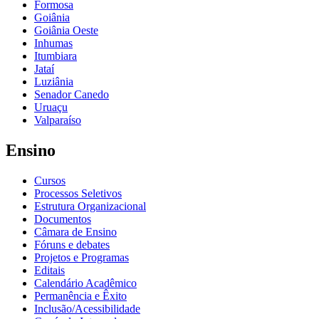
Formosa
Goiânia
Goiânia Oeste
Inhumas
Itumbiara
Jataí
Luziânia
Senador Canedo
Uruaçu
Valparaíso
Ensino
Cursos
Processos Seletivos
Estrutura Organizacional
Documentos
Câmara de Ensino
Fóruns e debates
Projetos e Programas
Editais
Calendário Acadêmico
Permanência e Êxito
Inclusão/Acessibilidade