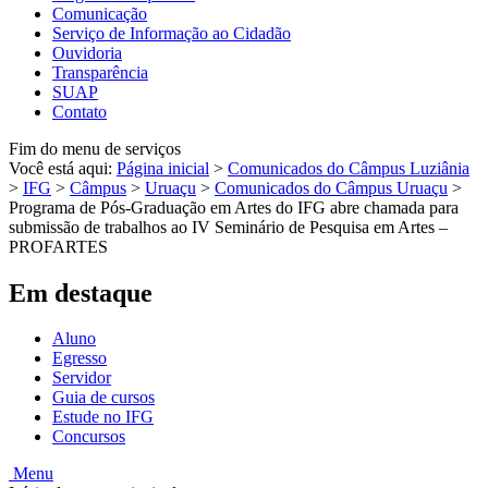
Comunicação
Serviço de Informação ao Cidadão
Ouvidoria
Transparência
SUAP
Contato
Fim do menu de serviços
Você está aqui:
Página inicial
>
Comunicados do Câmpus Luziânia
>
IFG
>
Câmpus
>
Uruaçu
>
Comunicados do Câmpus Uruaçu
>
Programa de Pós-Graduação em Artes do IFG abre chamada para
submissão de trabalhos ao IV Seminário de Pesquisa em Artes –
PROFARTES
Em destaque
Aluno
Egresso
Servidor
Guia de cursos
Estude no IFG
Concursos
Menu