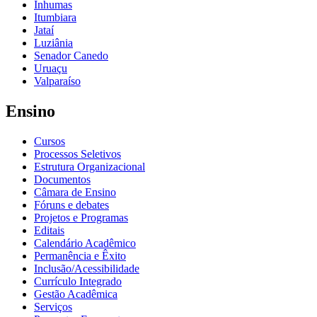
Inhumas
Itumbiara
Jataí
Luziânia
Senador Canedo
Uruaçu
Valparaíso
Ensino
Cursos
Processos Seletivos
Estrutura Organizacional
Documentos
Câmara de Ensino
Fóruns e debates
Projetos e Programas
Editais
Calendário Acadêmico
Permanência e Êxito
Inclusão/Acessibilidade
Currículo Integrado
Gestão Acadêmica
Serviços