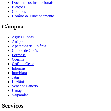
Documentos Institucionais
Eleições
Contatos
Horário de Funcionamento
Câmpus
Águas Lindas
Anápolis
Aparecida de Goiânia
Cidade de Goiás
Formosa
Goiânia
Goiânia Oeste
Inhumas
Itumbiara
Jataí
Luziânia
Senador Canedo
Uruaçu
Valparaíso
Serviços