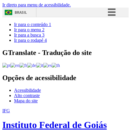
Ir direto para menu de acessibilidade.
BRASIL
Simplifique!
Ir para o conteúdo
1
Ir para o menu
2
Comunica BR
Ir para a busca
3
Ir para o rodapé
4
Participe
Acesso à informação
GTranslate - Tradução do site
Legislação
Canais
Opções de acessibilidade
Acessibilidade
Alto contraste
Mapa do site
IFG
Instituto Federal de Goiás