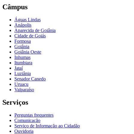
Câmpus
Águas Lindas
Anápolis
Aparecida de Goiânia
Cidade de Goiás
Formosa
Goiânia
Goiânia Oeste
Inhumas
Itumbiara
Jataí
Luziânia
Senador Canedo
Uruaçu
Valparaíso
Serviços
Perguntas frequentes
Comunicação
Serviço de Informação ao Cidadão
Ouvidoria