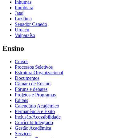
Inhumas
Itumbiara
Jataí
Luziânia
Senador Canedo
Uruaçu
Valparaíso
Ensino
Cursos
Processos Seletivos
Estrutura Organizacional
Documentos
Câmara de Ensino
Fóruns e debates
Projetos e Programas
Editais
Calendário Acadêmico
Permanência e Êxito
Inclusão/Acessibilidade
Currículo Integrado
Gestão Acadêmica
Serviços