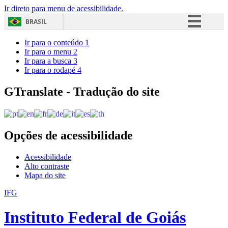
Ir direto para menu de acessibilidade.
BRASIL
Simplifique!
Ir para o conteúdo
1
Ir para o menu
2
Comunica BR
Ir para a busca
3
Ir para o rodapé
4
Participe
Acesso à informação
GTranslate - Tradução do site
Legislação
Canais
Opções de acessibilidade
Acessibilidade
Alto contraste
Mapa do site
IFG
Instituto Federal de Goiás