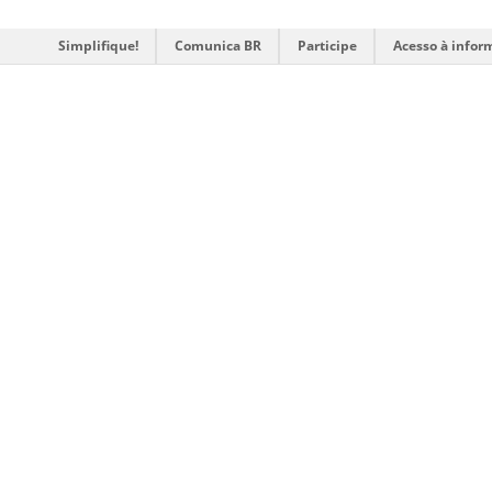
Simplifique!
Comunica BR
Participe
Acesso à infor