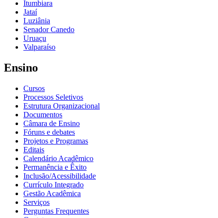
Itumbiara
Jataí
Luziânia
Senador Canedo
Uruaçu
Valparaíso
Ensino
Cursos
Processos Seletivos
Estrutura Organizacional
Documentos
Câmara de Ensino
Fóruns e debates
Projetos e Programas
Editais
Calendário Acadêmico
Permanência e Êxito
Inclusão/Acessibilidade
Currículo Integrado
Gestão Acadêmica
Serviços
Perguntas Frequentes