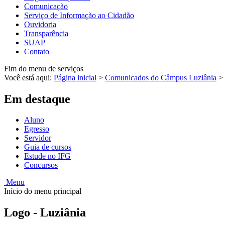
Comunicação
Serviço de Informação ao Cidadão
Ouvidoria
Transparência
SUAP
Contato
Fim do menu de serviços
Você está aqui:
Página inicial
>
Comunicados do Câmpus Luziânia
>
Em destaque
Aluno
Egresso
Servidor
Guia de cursos
Estude no IFG
Concursos
Menu
Início do menu principal
Logo - Luziânia