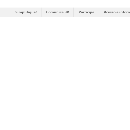
Simplifique!
Comunica BR
Participe
Acesso à infor