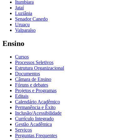
Itumbiara
Jataí
Luziânia
Senador Canedo
Uruaçu
Valparaíso
Ensino
Cursos
Processos Seletivos
Estrutura Organizacional
Documentos
Câmara de Ensino
Fóruns e debates
Projetos e Programas
Editais
Calendário Acadêmico
Permanência e Êxito
Inclusão/Acessibilidade
Currículo Integrado
Gestão Acadêmica
Serviços
Perguntas Frequentes