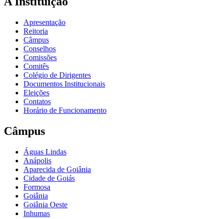
A Instituição
Apresentação
Reitoria
Câmpus
Conselhos
Comissões
Comitês
Colégio de Dirigentes
Documentos Institucionais
Eleições
Contatos
Horário de Funcionamento
Câmpus
Águas Lindas
Anápolis
Aparecida de Goiânia
Cidade de Goiás
Formosa
Goiânia
Goiânia Oeste
Inhumas