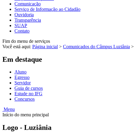
Comunicação
Serviço de Informação ao Cidadão
Ouvidoria
Transparência
SUAP
Contato
Fim do menu de serviços
Você está aqui:
Página inicial
>
Comunicados do Câmpus Luziânia
>
Em destaque
Aluno
Egresso
Servidor
Guia de cursos
Estude no IFG
Concursos
Menu
Início do menu principal
Logo - Luziânia