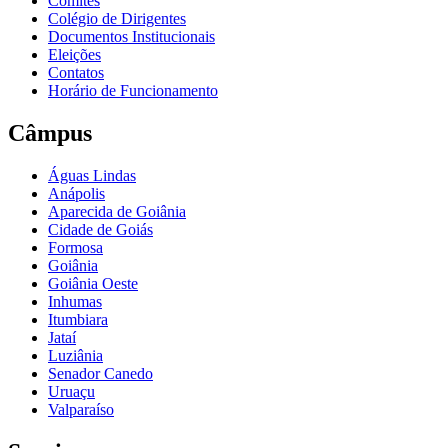
Comitês
Colégio de Dirigentes
Documentos Institucionais
Eleições
Contatos
Horário de Funcionamento
Câmpus
Águas Lindas
Anápolis
Aparecida de Goiânia
Cidade de Goiás
Formosa
Goiânia
Goiânia Oeste
Inhumas
Itumbiara
Jataí
Luziânia
Senador Canedo
Uruaçu
Valparaíso