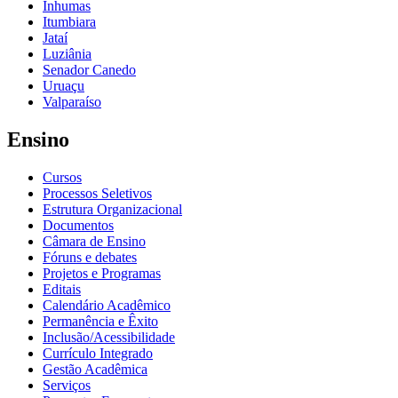
Inhumas
Itumbiara
Jataí
Luziânia
Senador Canedo
Uruaçu
Valparaíso
Ensino
Cursos
Processos Seletivos
Estrutura Organizacional
Documentos
Câmara de Ensino
Fóruns e debates
Projetos e Programas
Editais
Calendário Acadêmico
Permanência e Êxito
Inclusão/Acessibilidade
Currículo Integrado
Gestão Acadêmica
Serviços