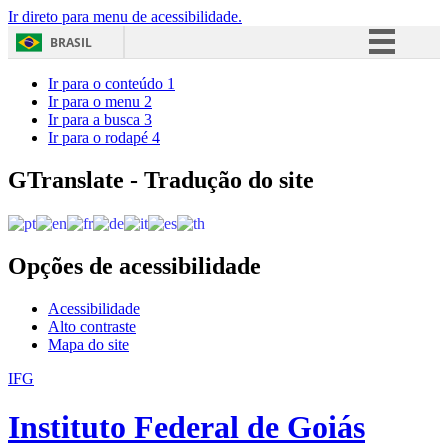
Ir direto para menu de acessibilidade.
BRASIL
Simplifique!
Ir para o conteúdo
1
Ir para o menu
2
Comunica BR
Ir para a busca
3
Ir para o rodapé
4
Participe
Acesso à informação
GTranslate - Tradução do site
Legislação
Canais
Opções de acessibilidade
Acessibilidade
Alto contraste
Mapa do site
IFG
Instituto Federal de Goiás