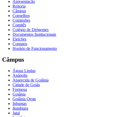
Apresentação
Reitoria
Câmpus
Conselhos
Comissões
Comitês
Colégio de Dirigentes
Documentos Institucionais
Eleições
Contatos
Horário de Funcionamento
Câmpus
Águas Lindas
Anápolis
Aparecida de Goiânia
Cidade de Goiás
Formosa
Goiânia
Goiânia Oeste
Inhumas
Itumbiara
Jataí