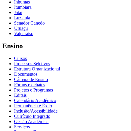
Inhumas
Itumbiara
Jataí
Luziânia
Senador Canedo
Uruaçu
Valparaíso
Ensino
Cursos
Processos Seletivos
Estrutura Organizacional
Documentos
Câmara de Ensino
Fóruns e debates
Projetos e Programas
Editais
Calendário Acadêmico
Permanência e Êxito
Inclusão/Acessibilidade
Currículo Integrado
Gestão Acadêmica
Serviços