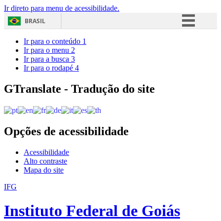
Ir direto para menu de acessibilidade.
BRASIL
Simplifique!
Ir para o conteúdo
1
Ir para o menu
2
Comunica BR
Ir para a busca
3
Ir para o rodapé
4
Participe
Acesso à informação
GTranslate - Tradução do site
Legislação
Canais
Opções de acessibilidade
Acessibilidade
Alto contraste
Mapa do site
IFG
Instituto Federal de Goiás