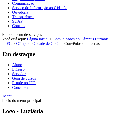
Comunicação
Serviço de Informação ao Cidadão
Ouvidoria
Transparência
SUAP
Contato
Fim do menu de serviços
Você está aqui:
Página inicial
>
Comunicados do Câmpus Luziânia
>
IFG
>
Câmpus
>
Cidade de Goiás
>
Convênios e Parcerias
Em destaque
Aluno
Egresso
Servidor
Guia de cursos
Estude no IFG
Concursos
Menu
Início do menu principal
Logo - Luziânia