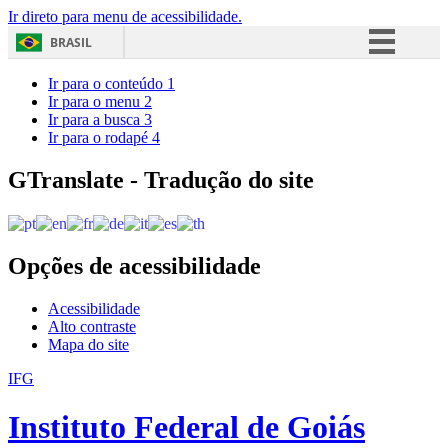
Ir direto para menu de acessibilidade.
BRASIL
Simplifique!
Ir para o conteúdo
1
Ir para o menu
2
Comunica BR
Ir para a busca
3
Ir para o rodapé
4
Participe
Acesso à informação
GTranslate - Tradução do site
Legislação
Canais
Opções de acessibilidade
Acessibilidade
Alto contraste
Mapa do site
IFG
Instituto Federal de Goiás