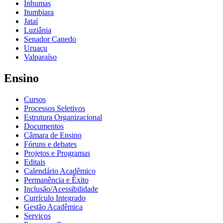
Inhumas
Itumbiara
Jataí
Luziânia
Senador Canedo
Uruaçu
Valparaíso
Ensino
Cursos
Processos Seletivos
Estrutura Organizacional
Documentos
Câmara de Ensino
Fóruns e debates
Projetos e Programas
Editais
Calendário Acadêmico
Permanência e Êxito
Inclusão/Acessibilidade
Currículo Integrado
Gestão Acadêmica
Serviços