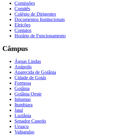
Comissões
Comitês
Colégio de Dirigentes
Documentos Institucionais
Eleições
Contatos
Horário de Funcionamento
Câmpus
Águas Lindas
Anápolis
Aparecida de Goiânia
Cidade de Goiás
Formosa
Goiânia
Goiânia Oeste
Inhumas
Itumbiara
Jataí
Luziânia
Senador Canedo
Uruaçu
Valparaíso